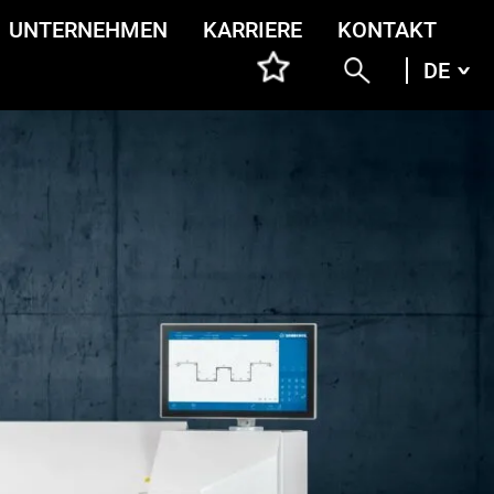
UNTERNEHMEN
KARRIERE
KONTAKT
DE
DEU
ENG
ITA
FRA