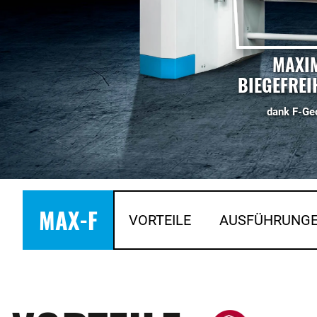
MAXI
BIEGEFREIH
dank F-Ge
MAX-F
VORTEILE
AUSFÜHRUNG