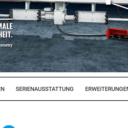
MALE
EIT.
ometry
EN
SERIENAUSSTATTUNG
ERWEITERUNGE