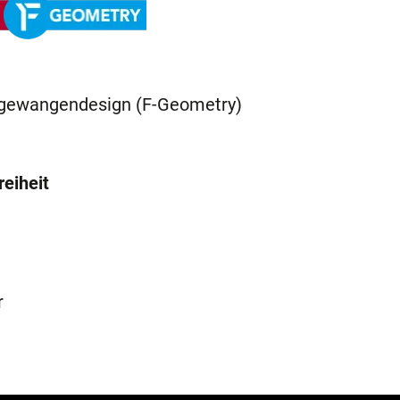
egewangendesign (F-Geometry)
reiheit
r