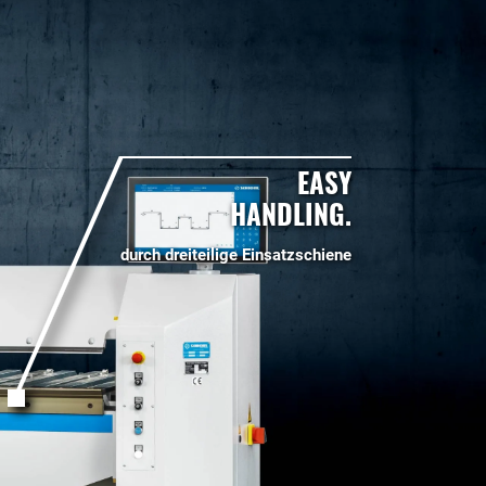
EASY
HANDLING.
durch dreiteilige Einsatzschiene