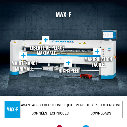
MAX-F
+
LIBERTÉ DE PLIAGE
+
MAXIMALE.
+
MANIPULATION
+
MAINTENANCE
FACILE.
MINIMALE.
HIGHSPEED.
AVANTAGES
EXÉCUTIONS
ÉQUIPEMENT DE SÉRIE
EXTENSIONS
MAX-F
DONNÉES TECHNIQUES
DOWNLOADS