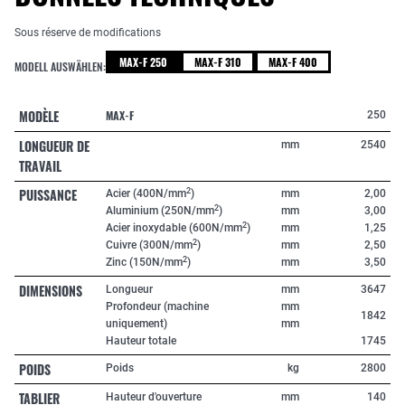
Sous réserve de modifications
MAX-F 250
MAX-F 310
MAX-F 400
MODELL AUSWÄHLEN:
MODÈLE
MAX-F
250
LONGUEUR DE
mm
2540
TRAVAIL
PUISSANCE
2
Acier (400N/mm
)
mm
2,00
2
Aluminium (250N/mm
)
mm
3,00
2
Acier inoxydable (600N/mm
)
mm
1,25
2
Cuivre (300N/mm
)
mm
2,50
2
Zinc (150N/mm
)
mm
3,50
DIMENSIONS
Longueur
mm
3647
Profondeur (machine
mm
1842
uniquement)
mm
Hauteur totale
1745
POIDS
Poids
kg
2800
TABLIER
Hauteur d'ouverture
mm
140