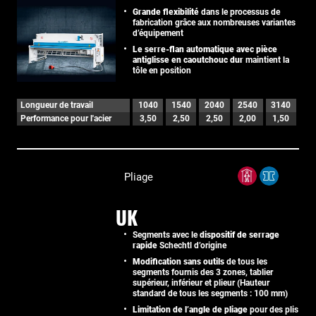
Grande flexibilité
dans le processus de
fabrication grâce aux nombreuses variantes
d’équipement
Le serre-flan automatique avec pièce
antiglisse en caoutchouc dur
maintient la
tôle en position
Longueur de travail
1040
1540
2040
2540
3140
Performance pour l'acier
3,50
2,50
2,50
2,00
1,50
Pliage
UK
Segments avec le
dispositif de serrage
rapide
Schechtl d’origine
Modification sans outils
de tous les
segments fournis des 3 zones, tablier
supérieur, inférieur et plieur (Hauteur
standard de tous les segments : 100 mm)
Limitation de l’angle de pliage
pour des plis