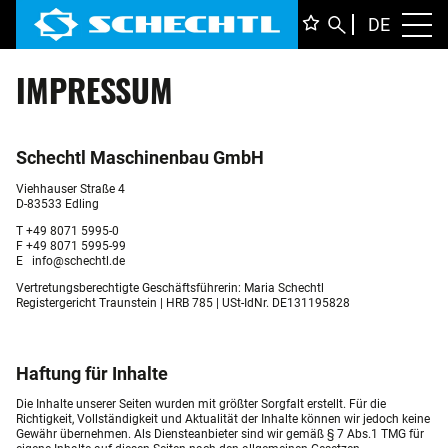
DEUTS
DE
Toggl
IMPRESSUM
ENGLI
ITALIA
FRANÇ
Schechtl Maschinenbau GmbH
Viehhauser Straße 4
D-83533 Edling
T +49 8071 5995-0
F +49 8071 5995-99
E
info@schechtl.de
Vertretungsberechtigte Geschäftsführerin: Maria Schechtl
Registergericht Traunstein | HRB 785 | USt-IdNr. DE131195828
Haftung für Inhalte
Die Inhalte unserer Seiten wurden mit größter Sorgfalt erstellt. Für die
Richtigkeit, Vollständigkeit und Aktualität der Inhalte können wir jedoch keine
Gewähr übernehmen. Als Diensteanbieter sind wir gemäß § 7 Abs.1 TMG für