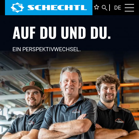
DEUTS
DE
Toggl
AUF DU
UND DU.
ENGLI
ITALIA
FRANÇ
EIN PERSPEKTIVWECHSEL.