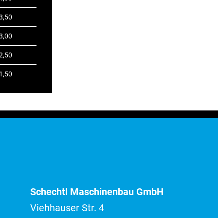
3,50
3,00
2,50
1,50
Schechtl Maschinenbau GmbH
Viehhauser Str. 4