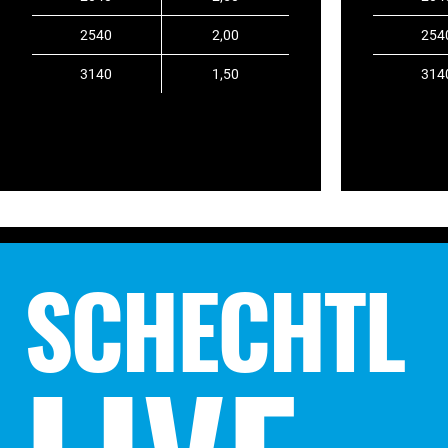
2540
2,00
254
3140
1,50
314
SCHECHTL