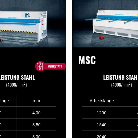
MSC
LEISTUNG STAHL
LEISTUNG STAH
(400N/mm²)
(400N/mm²)
länge
mm
Arbeitslänge
0
4,00
1290
0
3,50
1540
0
3,00
2040