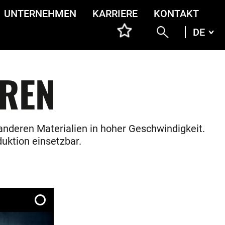
UNTERNEHMEN
KARRIERE
KONTAKT
DE
DEU
ENG
ITA
FRA
REN
nderen Materialien in hoher Geschwindigkeit.
duktion einsetzbar.