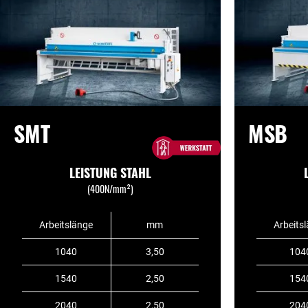
SMT
MSB
LEISTUNG STAHL
(400N/mm²)
Arbeitslänge
mm
Arbeits
1040
3,50
104
1540
2,50
154
2040
2,50
204