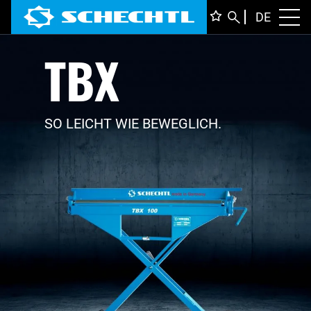
DEUTS
DE
Toggl
TBX
ENGLI
ITALIA
FRANÇ
SO LEICHT WIE BEWEGLICH.