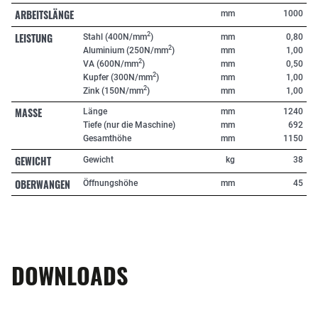
ARBEITSLÄNGE
mm
1000
LEISTUNG
2
Stahl (400N/mm
)
mm
0,80
2
Aluminium (250N/mm
)
mm
1,00
2
VA (600N/mm
)
mm
0,50
2
Kupfer (300N/mm
)
mm
1,00
2
Zink (150N/mm
)
mm
1,00
MASSE
Länge
mm
1240
Tiefe (nur die Maschine)
mm
692
Gesamthöhe
mm
1150
GEWICHT
Gewicht
kg
38
OBERWANGEN
Öffnungshöhe
mm
45
DOWNLOADS