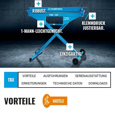
+
ROBUST.
+
+
KLEMMDRUCK
JUSTIERBAR.
1-MANN-LEICHTGEWICHT.
+
EINZIGARTIG.
VORTEILE
AUSFÜHRUNGEN
SERIENAUSSTATTUNG
TBX
ERWEITERUNGEN
TECHNISCHE DATEN
DOWNLOADS
VORTEILE