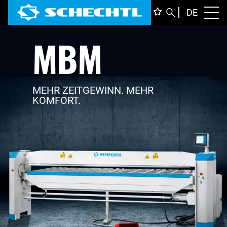
DEUTS
DE
Toggl
MBM
ENGLI
ITALIA
FRANÇ
MEHR ZEITGEWINN. MEHR
KOMFORT.