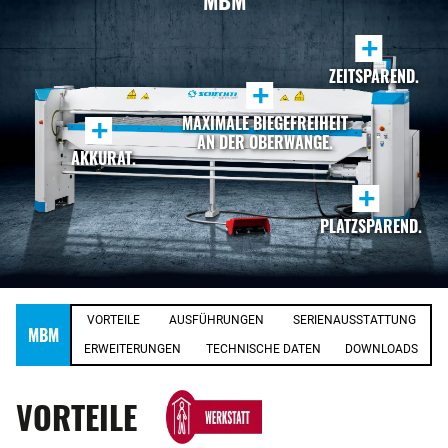
MBM
+
ZEITSPAREND.
+
MAXIMALE BIEGEFREIHEIT
+
AN DER OBERWANGE.
AKKURAT.
+
PLATZSPAREND.
VORTEILE
AUSFÜHRUNGEN
SERIENAUSSTATTUNG
MBM
ERWEITERUNGEN
TECHNISCHE DATEN
DOWNLOADS
VORTEILE