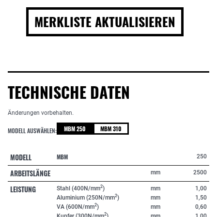
MERKLISTE AKTUALISIEREN
TECHNISCHE DATEN
Änderungen vorbehalten.
MBM 250
MBM 310
MODELL AUSWÄHLEN:
MODELL
MBM
250
ARBEITSLÄNGE
mm
2500
LEISTUNG
2
Stahl (400N/mm
)
mm
1,00
2
Aluminium (250N/mm
)
mm
1,50
2
VA (600N/mm
)
mm
0,60
2
Kupfer (300N/mm
)
mm
1,00