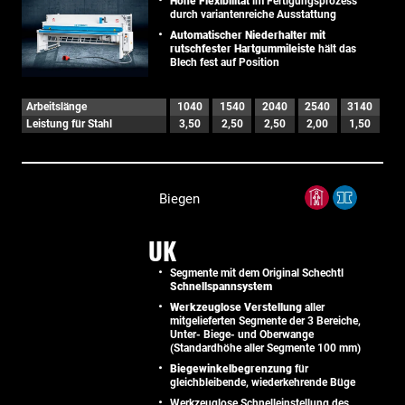
Hohe Flexibilität
im Fertigungsprozess
durch variantenreiche Ausstattung
Automatischer Niederhalter mit
rutschfester Hartgummileiste
hält das
Blech fest auf Position
Arbeitslänge
1040
1540
2040
2540
3140
Leistung für Stahl
3,50
2,50
2,50
2,00
1,50
Biegen
UK
Segmente mit dem Original Schechtl
Schnellspannsystem
Werkzeuglose Verstellung
aller
mitgelieferten Segmente der 3 Bereiche,
Unter- Biege- und Oberwange
(Standardhöhe aller Segmente 100 mm)
Biegewinkelbegrenzung
für
gleichbleibende, wiederkehrende Büge
Werkzeuglose Schnelleinstellung des