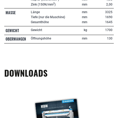
2
Zink (150N/mm
)
mm
2,00
MASSE
Länge
mm
3325
Tiefe (nur die Maschine)
mm
1690
Gesamthöhe
mm
1645
GEWICHT
Gewicht
kg
1700
OBERWANGEN
Öffnungshöhe
mm
130
DOWNLOADS