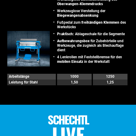
Oberwangen-Klemmdrucks
Werkzeuglose Verstellung der
Biegewangenabsenkung
Fußpedal zum
freihändigen Klemmen
des
Werkstücks
Praktisch:
Ablageschale für die Segmente
Aufbewahrungsbox
für Zubehörteile und
Werkzeuge, die zugleich als Blechauflage
dient
4 Lenkrollen mit Feststellbremse für den
mobilen Einsatz
in der Werkstatt
Arbeitslänge
1000
1250
Leistung für Stahl
1,50
1,25
SCHECHTL
LIVE