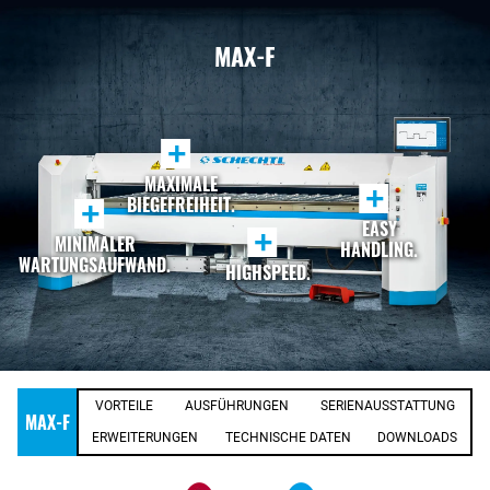
MAX-F
+
MAXIMALE
+
BIEGEFREIHEIT.
+
EASY
+
MINIMALER
HANDLING.
WARTUNGSAUFWAND.
HIGHSPEED.
VORTEILE
AUSFÜHRUNGEN
SERIENAUSSTATTUNG
MAX-F
ERWEITERUNGEN
TECHNISCHE DATEN
DOWNLOADS