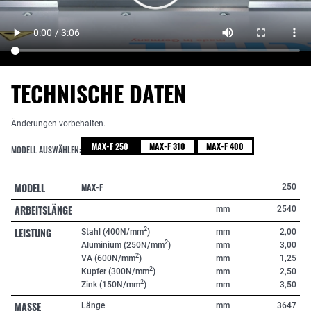
TECHNISCHE DATEN
Änderungen vorbehalten.
MAX-F 250
MAX-F 310
MAX-F 400
MODELL AUSWÄHLEN:
MODELL
MAX-F
250
ARBEITSLÄNGE
mm
2540
LEISTUNG
2
Stahl (400N/mm
)
mm
2,00
2
Aluminium (250N/mm
)
mm
3,00
2
VA (600N/mm
)
mm
1,25
2
Kupfer (300N/mm
)
mm
2,50
2
Zink (150N/mm
)
mm
3,50
MASSE
Länge
mm
3647