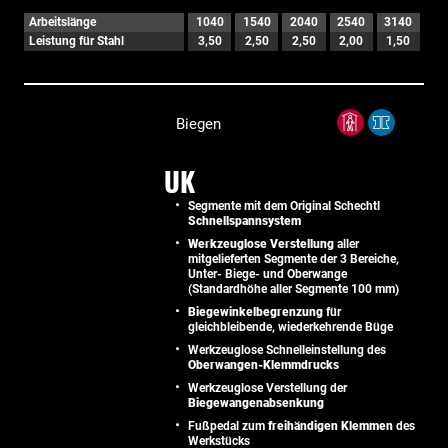
Arbeitslänge
1040
1540
2040
2540
3140
Leistung für Stahl
3,50
2,50
2,50
2,00
1,50
Biegen
UK
Segmente mit dem Original Schechtl
Schnellspannsystem
Werkzeuglose Verstellung
aller
mitgelieferten Segmente der 3 Bereiche,
Unter- Biege- und Oberwange
(Standardhöhe aller Segmente 100 mm)
Biegewinkelbegrenzung
für
gleichbleibende, wiederkehrende Büge
Werkzeuglose Schnelleinstellung des
Oberwangen-Klemmdrucks
Werkzeuglose Verstellung der
Biegewangenabsenkung
Fußpedal zum
freihändigen Klemmen
des
Werkstücks