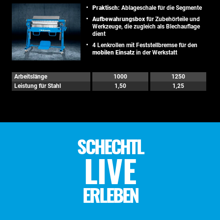
Praktisch:
Ablageschale für die Segmente
Aufbewahrungsbox
für Zubehörteile und
Werkzeuge, die zugleich als Blechauflage
dient
4 Lenkrollen mit Feststellbremse für den
mobilen Einsatz
in der Werkstatt
Arbeitslänge
1000
1250
Leistung für Stahl
1,50
1,25
SCHECHTL
LIVE
ERLEBEN