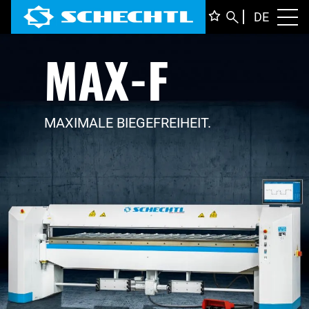
DEUTS
DE
Toggl
MAX-F
ENGLI
ITALIA
FRANÇ
MAXIMALE BIEGEFREIHEIT.