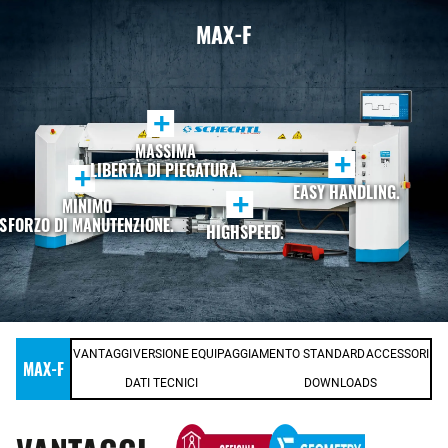
MAX-F
+
MASSIMA
+
LIBERTÀ DI PIEGATURA.
+
EASY HANDLING.
+
MINIMO
SFORZO DI MANUTENZIONE.
HIGHSPEED.
VANTAGGI
VERSIONE
EQUIPAGGIAMENTO STANDARD
ACCESSORI
MAX-F
DATI TECNICI
DOWNLOADS