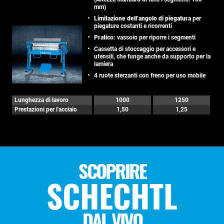
mm)
Limitazione dell’angolo di piegatura
per
piegature costanti e ricorrenti
Pratico:
vassoio per riporre i segmenti
Cassetta di stoccaggio per accessori e
utensili, che funge anche da supporto per la
lamiera
4 ruote sterzanti con freno per uso mobile
Lunghezza di lavoro
1000
1250
Prestazioni per l'acciaio
1,50
1,25
SCOPRIRE
SCHECHTL
DAL VIVO