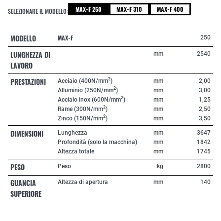
MAX-F 250
MAX-F 310
MAX-F 400
SELEZIONARE IL MODELLO:
MODELLO
MAX-F
250
LUNGHEZZA DI
mm
2540
LAVORO
PRESTAZIONI
2
Acciaio (400N/mm
)
mm
2,00
2
Alluminio (250N/mm
)
mm
3,00
2
Acciaio inox (600N/mm
)
mm
1,25
2
Rame (300N/mm
)
mm
2,50
2
Zinco (150N/mm
)
mm
3,50
DIMENSIONI
Lunghezza
mm
3647
Profondità (solo la macchina)
mm
1842
Altezza totale
mm
1745
PESO
Peso
kg
2800
GUANCIA
Altezza di apertura
mm
140
SUPERIORE