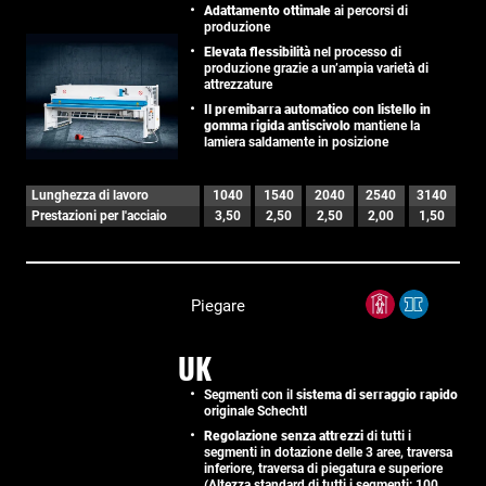
Adattamento ottimale
ai percorsi di
produzione
Elevata flessibilità
nel processo di
produzione grazie a un’ampia varietà di
attrezzature
Il premibarra automatico con listello in
gomma rigida antiscivolo
mantiene la
lamiera saldamente in posizione
Lunghezza di lavoro
1040
1540
2040
2540
3140
Prestazioni per l'acciaio
3,50
2,50
2,50
2,00
1,50
Piegare
UK
Segmenti con il
sistema di serraggio rapido
originale Schechtl
Regolazione senza attrezzi
di tutti i
segmenti in dotazione delle 3 aree, traversa
inferiore, traversa di piegatura e superiore
(Altezza standard di tutti i segmenti: 100