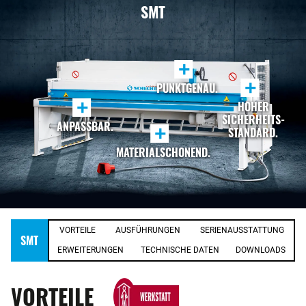
SMT
+
+
PUNKTGENAU.
+
HOHER
SICHERHEITS-
ANPASSBAR.
+
STANDARD.
MATERIALSCHONEND.
VORTEILE
AUSFÜHRUNGEN
SERIENAUSSTATTUNG
SMT
ERWEITERUNGEN
TECHNISCHE DATEN
DOWNLOADS
VORTEILE