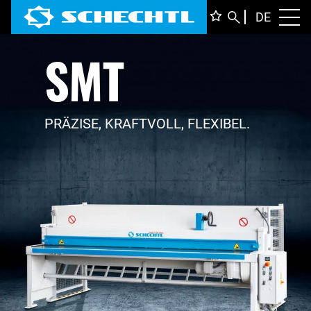
DEUTS
DE
Toggl
SMT
ENGLI
ITALIA
FRANÇ
PRÄZISE, KRAFTVOLL, FLEXIBEL.