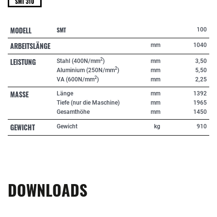
SMT 310
MODELL
SMT
100
ARBEITSLÄNGE
mm
1040
LEISTUNG
2
Stahl (400N/mm
)
mm
3,50
2
Aluminium (250N/mm
)
mm
5,50
2
VA (600N/mm
)
mm
2,25
MASSE
Länge
mm
1392
Tiefe (nur die Maschine)
mm
1965
Gesamthöhe
mm
1450
GEWICHT
Gewicht
kg
910
DOWNLOADS