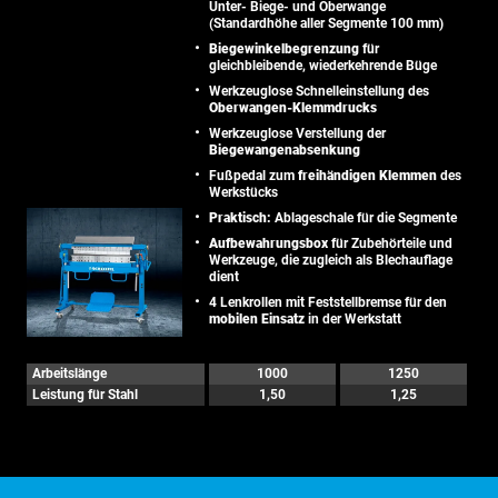
Unter- Biege- und Oberwange
(Standardhöhe aller Segmente 100 mm)
Biegewinkelbegrenzung
für
gleichbleibende, wiederkehrende Büge
Werkzeuglose Schnelleinstellung des
Oberwangen-Klemmdrucks
Werkzeuglose Verstellung der
Biegewangenabsenkung
Fußpedal zum
freihändigen Klemmen
des
Werkstücks
Praktisch:
Ablageschale für die Segmente
Aufbewahrungsbox
für Zubehörteile und
Werkzeuge, die zugleich als Blechauflage
dient
4 Lenkrollen mit Feststellbremse für den
mobilen Einsatz
in der Werkstatt
Arbeitslänge
1000
1250
Leistung für Stahl
1,50
1,25