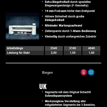
Extra Biegefreiheit
durch spezielles
Biegewangendesign (F-Geometry)
14 mm Freiraum
hinter dem Drehpunkt
Höhere Sicherheit durch
große
Einlegefreiheit
Minimaler Wartungsaufwand
Zeitersparnis durch
1-Mann-Bedienung
Vielseitig
durch umfangreiches Zubehör
Arbeitslänge
2540
3100
4040
Leistung für Stahl
2,00
1,50
1,00
Biegen
UK
Segmente mit dem Original Schechtl
Schnellspannsystem
Werkzeuglose Verstellung
aller
mitgelieferten Segmente der 3 Bereiche,