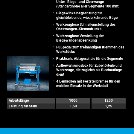
Unter- Biege- und Oberwange
(Standardhöhe aller Segmente 100 mm)
Biegewinkelbegrenzung
für
gleichbleibende, wiederkehrende Büge
Werkzeuglose Schnelleinstellung des
Oberwangen-Klemmdrucks
Werkzeuglose Verstellung der
Biegewangenabsenkung
Fußpedal zum
freihändigen Klemmen
des
Werkstücks
Praktisch:
Ablageschale für die Segmente
Aufbewahrungsbox
für Zubehörteile und
Werkzeuge, die zugleich als Blechauflage
dient
4 Lenkrollen mit Feststellbremse für den
mobilen Einsatz
in der Werkstatt
Arbeitslänge
1000
1250
Leistung für Stahl
1,50
1,25