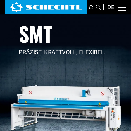
DEUTS
DE
Toggl
SMT
ENGLI
ITALIA
FRANÇ
PRÄZISE, KRAFTVOLL, FLEXIBEL.