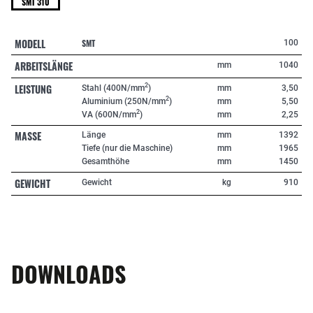
SMT 310
MODELL
SMT
100
ARBEITSLÄNGE
mm
1040
LEISTUNG
2
Stahl (400N/mm
)
mm
3,50
2
Aluminium (250N/mm
)
mm
5,50
2
VA (600N/mm
)
mm
2,25
MASSE
Länge
mm
1392
Tiefe (nur die Maschine)
mm
1965
Gesamthöhe
mm
1450
GEWICHT
Gewicht
kg
910
DOWNLOADS