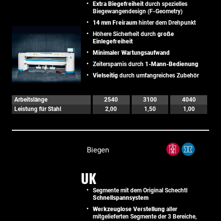
Extra Biegefreiheit
durch spezielles
Biegewangendesign (F-Geometry)
14 mm Freiraum
hinter dem Drehpunkt
Höhere Sicherheit durch
große
Einlegefreiheit
Minimaler Wartungsaufwand
Zeitersparnis durch
1-Mann-Bedienung
Vielseitig
durch umfangreiches Zubehör
Arbeitslänge
2540
3100
4040
Leistung für Stahl
2,00
1,50
1,00
Biegen
UK
Segmente mit dem Original Schechtl
Schnellspannsystem
Werkzeuglose Verstellung
aller
mitgelieferten Segmente der 3 Bereiche,