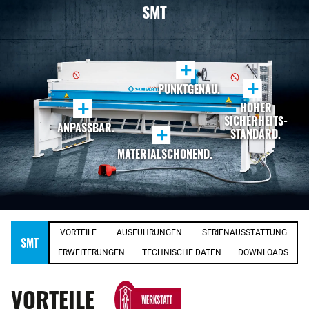
SMT
+
+
PUNKTGENAU.
+
HOHER
SICHERHEITS-
ANPASSBAR.
+
STANDARD.
MATERIALSCHONEND.
VORTEILE
AUSFÜHRUNGEN
SERIENAUSSTATTUNG
SMT
ERWEITERUNGEN
TECHNISCHE DATEN
DOWNLOADS
VORTEILE