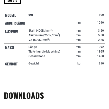
SMT 310
MODELL
SMT
100
ARBEITSLÄNGE
mm
1040
LEISTUNG
2
Stahl (400N/mm
)
mm
3,50
2
Aluminium (250N/mm
)
mm
5,50
2
VA (600N/mm
)
mm
2,25
MASSE
Länge
mm
1392
Tiefe (nur die Maschine)
mm
1965
Gesamthöhe
mm
1450
GEWICHT
Gewicht
kg
910
DOWNLOADS