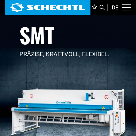
DEUTS
DE
Toggl
SMT
ENGLI
ITALIA
FRANÇ
PRÄZISE, KRAFTVOLL, FLEXIBEL.