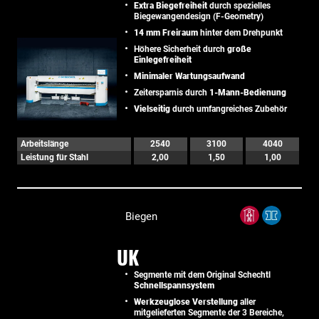
Extra Biegefreiheit
durch spezielles
Biegewangendesign (F-Geometry)
14 mm Freiraum
hinter dem Drehpunkt
Höhere Sicherheit durch
große
Einlegefreiheit
Minimaler Wartungsaufwand
Zeitersparnis durch
1-Mann-Bedienung
Vielseitig
durch umfangreiches Zubehör
Arbeitslänge
2540
3100
4040
Leistung für Stahl
2,00
1,50
1,00
Biegen
UK
Segmente mit dem Original Schechtl
Schnellspannsystem
Werkzeuglose Verstellung
aller
mitgelieferten Segmente der 3 Bereiche,