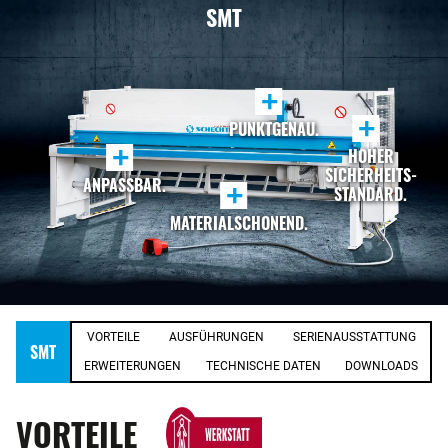
SMT
+
+
PUNKTGENAU.
+
HOHER
SICHERHEITS-
ANPASSBAR.
+
STANDARD.
MATERIALSCHONEND.
VORTEILE
AUSFÜHRUNGEN
SERIENAUSSTATTUNG
SMT
ERWEITERUNGEN
TECHNISCHE DATEN
DOWNLOADS
VORTEILE