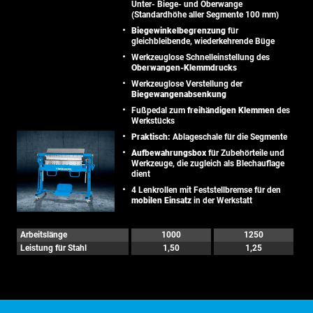
Unter- Biege- und Oberwange
(Standardhöhe aller Segmente 100 mm)
Biegewinkelbegrenzung
für
gleichbleibende, wiederkehrende Büge
Werkzeuglose Schnelleinstellung des
Oberwangen-Klemmdrucks
Werkzeuglose Verstellung der
Biegewangenabsenkung
Fußpedal zum
freihändigen Klemmen
des
Werkstücks
Praktisch:
Ablageschale für die Segmente
Aufbewahrungsbox
für Zubehörteile und
Werkzeuge, die zugleich als Blechauflage
dient
4 Lenkrollen mit Feststellbremse für den
mobilen Einsatz
in der Werkstatt
Arbeitslänge
1000
1250
Leistung für Stahl
1,50
1,25