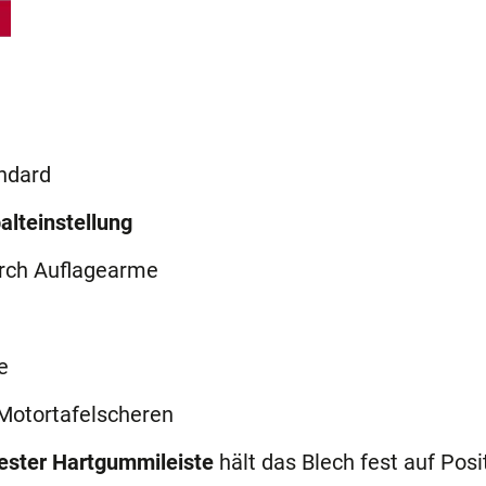
ndard
alteinstellung
rch Auflagearme
e
Motortafelscheren
fester Hartgummileiste
hält das Blech fest auf Posi