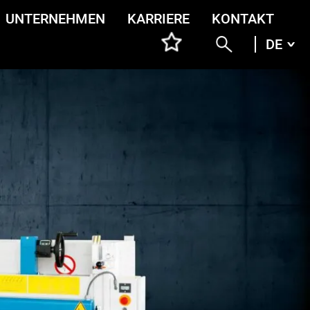
UNTERNEHMEN
KARRIERE
KONTAKT
DE
DEU
ENG
ITA
FRA