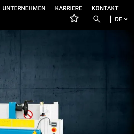
UNTERNEHMEN
KARRIERE
KONTAKT
DE
DEU
ENG
ITA
FRA