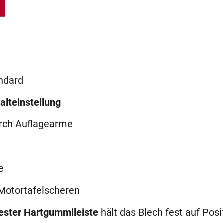
ndard
alteinstellung
rch Auflagearme
e
Motortafelscheren
fester Hartgummileiste
hält das Blech fest auf Posi