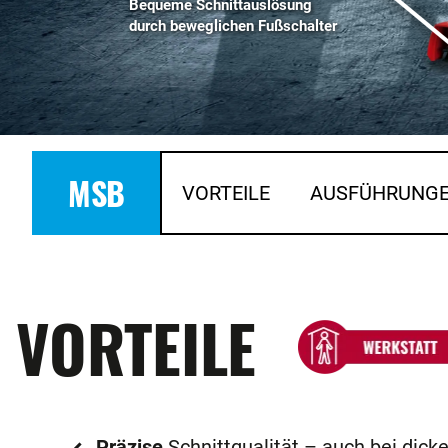
Bequeme Schnittauslösung
durch beweglichen Fußschalter
MSB
VORTEILE
AUSFÜHRUNG
VORTEILE
Präzise
Schnittqualität – auch bei dick