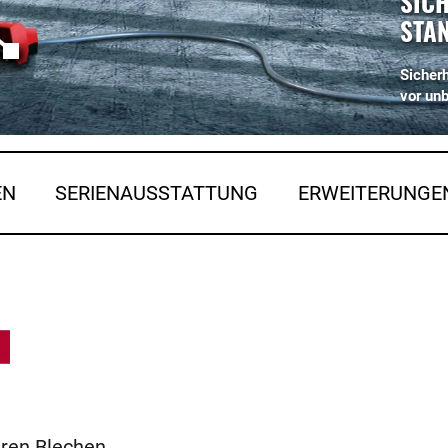
SICH
STA
Sicherh
vor un
EN
SERIENAUSSTATTUNG
ERWEITERUNGE
eren Blechen