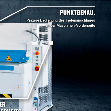
PUNKTGENAU.
Präzise Bedienung des Tiefenanschlages
an der Maschinen-Vorderseite
ER