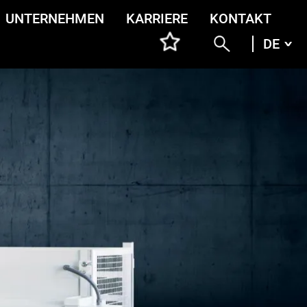
UNTERNEHMEN
KARRIERE
KONTAKT
DE
DEU
ENG
ITA
FRA