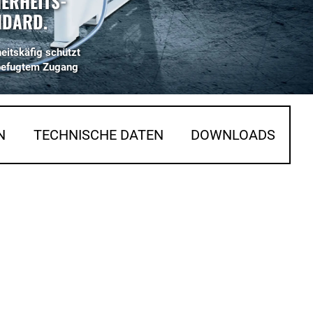
ERHEITS-
NDARD.
eitskäfig schützt
befugtem Zugang
N
TECHNISCHE DATEN
DOWNLOADS