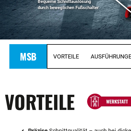
Bequeme Schnittauslösung
durch beweglichen Fußschalter
MSB
VORTEILE
AUSFÜHRUNG
VORTEILE
Präzise
Schnittqualität – auch bei dick