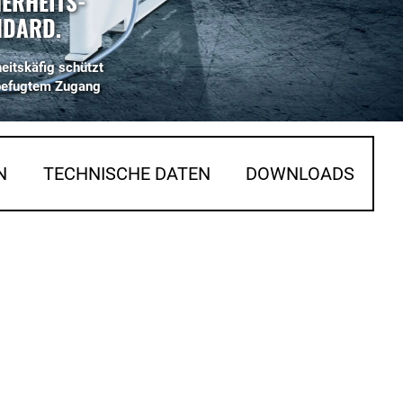
ERHEITS-
NDARD.
eitskäfig schützt
befugtem Zugang
N
TECHNISCHE DATEN
DOWNLOADS