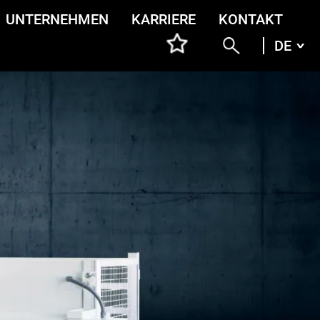
UNTERNEHMEN
KARRIERE
KONTAKT
DE
DEU
ENG
ITA
FRA