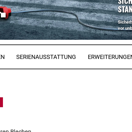
SICH
STA
Sicherh
vor un
EN
SERIENAUSSTATTUNG
ERWEITERUNGE
eren Blechen