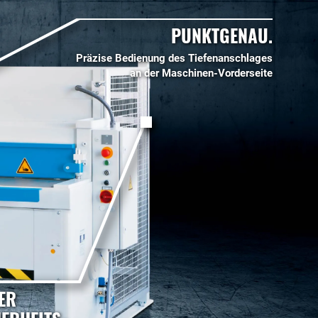
PUNKTGENAU.
Präzise Bedienung des Tiefenanschlages
an der Maschinen-Vorderseite
ER