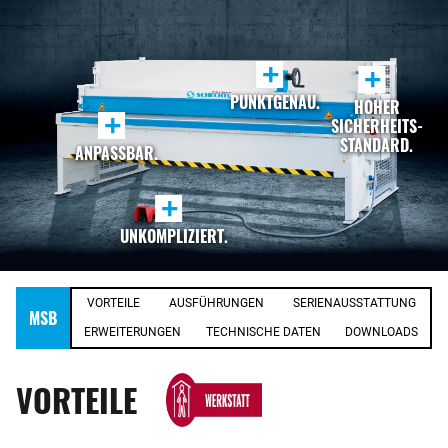
+
+
PUNKTGENAU.
HOHER
+
SICHERHEITS-
STANDARD.
ANPASSBAR.
+
UNKOMPLIZIERT.
VORTEILE
AUSFÜHRUNGEN
SERIENAUSSTATTUNG
MSB
ERWEITERUNGEN
TECHNISCHE DATEN
DOWNLOADS
VORTEILE