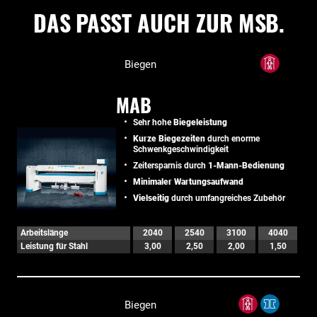
DAS PASST AUCH ZUR MSB.
Biegen
MAB
Sehr hohe
Biegeleistung
Kurze Biegezeiten
durch enorme
Schwenkgeschwindigkeit
Zeitersparnis durch
1-Mann-Bedienung
Minimaler Wartungsaufwand
Vielseitig
durch umfangreiches Zubehör
Arbeitslänge
2040
2540
3100
4040
Leistung für Stahl
3,00
2,50
2,00
1,50
Biegen