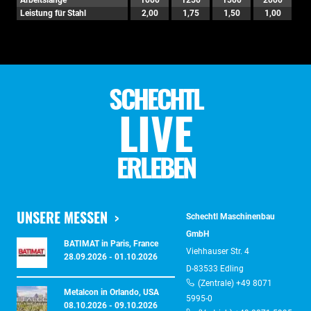
Arbeitslänge
1000
1250
1500
2000
Leistung für Stahl
2,00
1,75
1,50
1,00
SCHECHTL
LIVE
ERLEBEN
UNSERE MESSEN
Schechtl Maschinenbau
GmbH
BATIMAT in Paris, France
Viehhauser Str. 4
28.09.2026 - 01.10.2026
D-83533 Edling
(Zentrale) +49 8071
Metalcon in Orlando, USA
5995-0
08.10.2026 - 09.10.2026