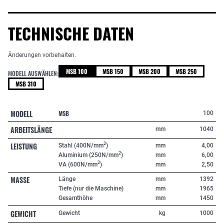
TECHNISCHE DATEN
Änderungen vorbehalten.
MSB 100
MSB 150
MSB 200
MSB 250
MODELL AUSWÄHLEN:
MSB 310
MODELL
MSB
100
ARBEITSLÄNGE
mm
1040
LEISTUNG
2
Stahl (400N/mm
)
mm
4,00
2
Aluminium (250N/mm
)
mm
6,00
2
VA (600N/mm
)
mm
2,50
MASSE
Länge
mm
1392
Tiefe (nur die Maschine)
mm
1965
Gesamthöhe
mm
1450
GEWICHT
Gewicht
kg
1000