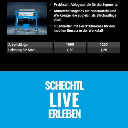
Praktisch:
Ablageschale für die Segmente
Aufbewahrungsbox
für Zubehörteile und
Werkzeuge, die zugleich als Blechauflage
dient
4 Lenkrollen mit Feststellbremse für den
mobilen Einsatz
in der Werkstatt
Arbeitslänge
1000
1250
Leistung für Stahl
1,50
1,25
SCHECHTL
LIVE
ERLEBEN