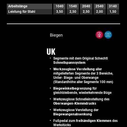
Arbeitslänge
1040
1540
2040
2540
3140
Leistung für Stahl
3,50
2,50
2,50
2,00
1,50
Biegen
UK
Segmente mit dem Original Schechtl
Schnellspannsystem
Werkzeuglose Verstellung
aller
mitgelieferten Segmente der 3 Bereiche,
Unter- Biege- und Oberwange
(Standardhöhe aller Segmente 100 mm)
Biegewinkelbegrenzung
für
gleichbleibende, wiederkehrende Büge
Werkzeuglose Schnelleinstellung des
Oberwangen-Klemmdrucks
Werkzeuglose Verstellung der
Biegewangenabsenkung
Fußpedal zum
freihändigen Klemmen
des
Werkstücks