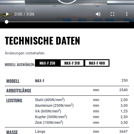
TECHNISCHE DATEN
Änderungen vorbehalten.
MAX-F 250
MAX-F 310
MAX-F 400
MODELL AUSWÄHLEN:
MODELL
MAX-F
250
ARBEITSLÄNGE
mm
2540
LEISTUNG
2
Stahl (400N/mm
)
mm
2,00
2
Aluminium (250N/mm
)
mm
3,00
2
VA (600N/mm
)
mm
1,25
2
Kupfer (300N/mm
)
mm
2,50
2
Zink (150N/mm
)
mm
3,50
MASSE
Länge
mm
3647