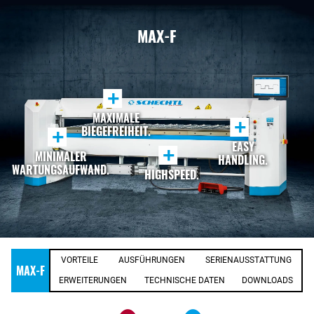
MAX-F
+
MAXIMALE
+
BIEGEFREIHEIT.
+
EASY
+
MINIMALER
HANDLING.
WARTUNGSAUFWAND.
HIGHSPEED.
VORTEILE
AUSFÜHRUNGEN
SERIENAUSSTATTUNG
MAX-F
ERWEITERUNGEN
TECHNISCHE DATEN
DOWNLOADS