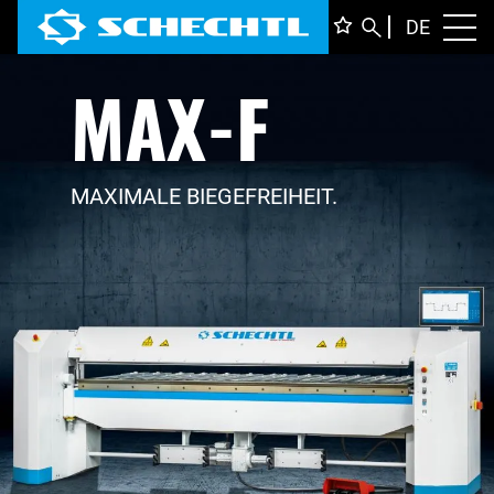
DEUTS
DE
Toggl
MAX-F
ENGLI
ITALIA
FRANÇ
MAXIMALE BIEGEFREIHEIT.