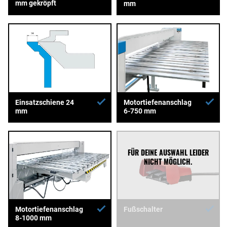
mm gekröpft
mm
Einsatzschiene 24
Motortiefenanschlag
mm
6-750 mm
Motortiefenanschlag
Fußschalter
8-1000 mm