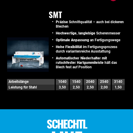
SMT
Präzise
Schnittqualität – auch bei dickeren
Blechen
Hochwertige, langlebige
Scherenmesser
Optimale Anpassung
an Fertigungswege
Hohe Flexibilität
im Fertigungsprozess
durch variantenreiche Ausstattung
Automatischer Niederhalter mit
rutschfester Hartgummileiste
hält das
Blech fest auf Position
Arbeitslänge
1040
1540
2040
2540
3140
Leistung für Stahl
3,50
2,50
2,50
2,00
1,50
SCHECHTL