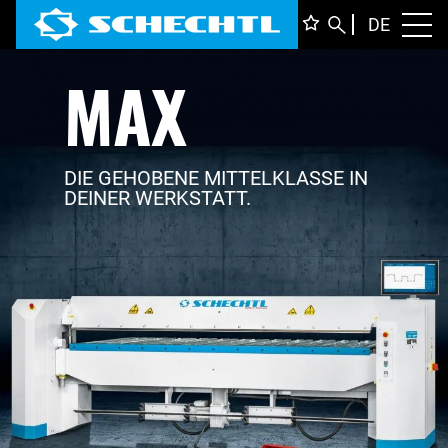
DEUTS
DE
Toggl
MAX
ENGLI
ITALIA
FRANÇ
DIE GEHOBENE MITTELKLASSE IN
DEINER WERKSTATT.