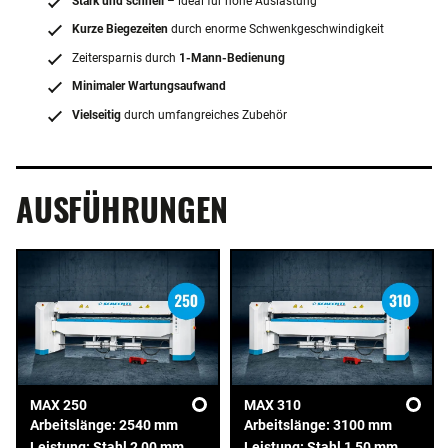
Stark und schnell
– ideal für hohe Auslastung
Kurze Biegezeiten
durch enorme Schwenkgeschwindigkeit
Zeitersparnis durch
1-Mann-Bedienung
Minimaler Wartungsaufwand
Vielseitig
durch umfangreiches Zubehör
AUSFÜHRUNGEN
MAX 250
MAX 310
Arbeitslänge: 2540 mm
Arbeitslänge: 3100 mm
Leistung: Stahl 2,00 mm
Leistung: Stahl 1,50 mm