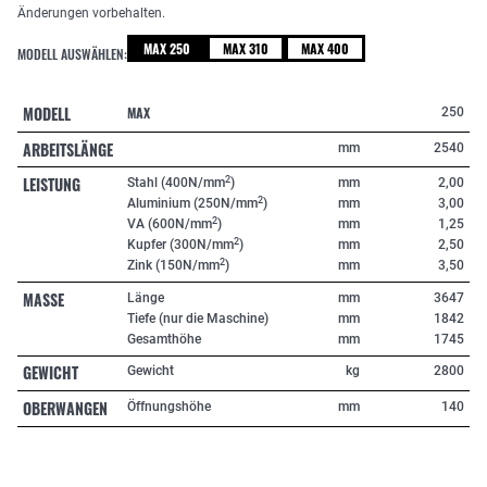
Änderungen vorbehalten.
MAX 250
MAX 310
MAX 400
MODELL AUSWÄHLEN:
MODELL
MAX
250
ARBEITSLÄNGE
mm
2540
LEISTUNG
2
Stahl (400N/mm
)
mm
2,00
2
Aluminium (250N/mm
)
mm
3,00
2
VA (600N/mm
)
mm
1,25
2
Kupfer (300N/mm
)
mm
2,50
2
Zink (150N/mm
)
mm
3,50
MASSE
Länge
mm
3647
Tiefe (nur die Maschine)
mm
1842
Gesamthöhe
mm
1745
GEWICHT
Gewicht
kg
2800
OBERWANGEN
Öffnungshöhe
mm
140