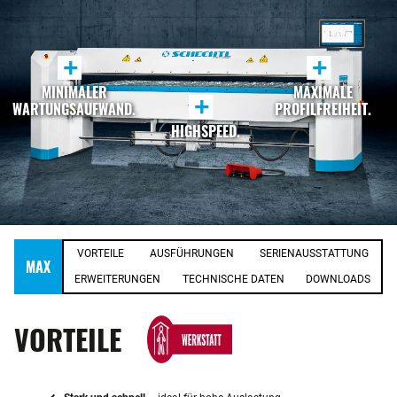
+
+
MINIMALER
MAXIMALE
+
WARTUNGSAUFWAND.
PROFILFREIHEIT.
HIGHSPEED.
VORTEILE
AUSFÜHRUNGEN
SERIENAUSSTATTUNG
MAX
ERWEITERUNGEN
TECHNISCHE DATEN
DOWNLOADS
VORTEILE