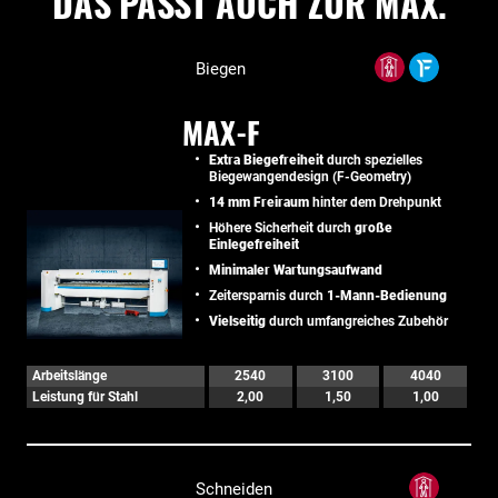
DAS PASST AUCH ZUR MAX.
Biegen
MAX-F
Extra Biegefreiheit
durch spezielles
Biegewangendesign (F-Geometry)
14 mm Freiraum
hinter dem Drehpunkt
Höhere Sicherheit durch
große
Einlegefreiheit
Minimaler Wartungsaufwand
Zeitersparnis durch
1-Mann-Bedienung
Vielseitig
durch umfangreiches Zubehör
Arbeitslänge
2540
3100
4040
Leistung für Stahl
2,00
1,50
1,00
Schneiden