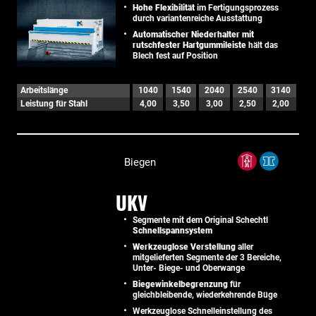
Hohe Flexibilität
im Fertigungsprozess
durch variantenreiche Ausstattung
Automatischer Niederhalter mit
rutschfester Hartgummileiste
hält das
Blech fest auf Position
Arbeitslänge
1040
1540
2040
2540
3140
Leistung für Stahl
4,00
3,50
3,00
2,50
2,00
Biegen
UKV
Segmente mit dem Original Schechtl
Schnellspannsystem
Werkzeuglose Verstellung
aller
mitgelieferten Segmente der 3 Bereiche,
Unter- Biege- und Oberwange
Biegewinkelbegrenzung
für
gleichbleibende, wiederkehrende Büge
Werkzeuglose Schnelleinstellung des