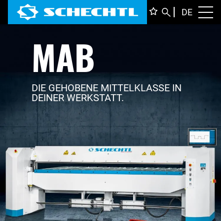
DEUTS
DE
Toggl
MAB
ENGLI
ITALIA
FRANÇ
DIE GEHOBENE MITTELKLASSE IN
DEINER WERKSTATT.