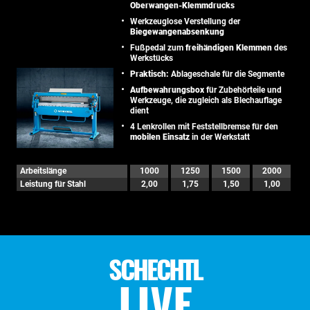
Oberwangen-Klemmdrucks
Werkzeuglose Verstellung der
Biegewangenabsenkung
Fußpedal zum
freihändigen Klemmen
des
Werkstücks
Praktisch:
Ablageschale für die Segmente
Aufbewahrungsbox
für Zubehörteile und
Werkzeuge, die zugleich als Blechauflage
dient
4 Lenkrollen mit Feststellbremse für den
mobilen Einsatz
in der Werkstatt
Arbeitslänge
1000
1250
1500
2000
Leistung für Stahl
2,00
1,75
1,50
1,00
SCHECHTL
LIVE