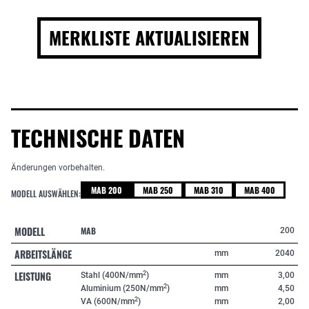
MERKLISTE AKTUALISIEREN
TECHNISCHE DATEN
Änderungen vorbehalten.
MAB 200
MAB 250
MAB 310
MAB 400
MODELL AUSWÄHLEN:
MODELL
MAB
200
ARBEITSLÄNGE
mm
2040
LEISTUNG
2
Stahl (400N/mm
)
mm
3,00
2
Aluminium (250N/mm
)
mm
4,50
2
VA (600N/mm
)
mm
2,00