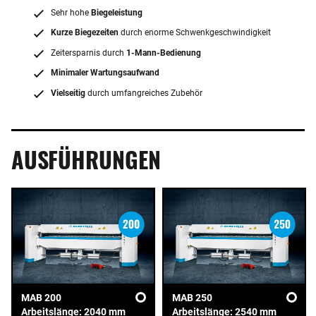
Sehr hohe
Biegeleistung
Kurze Biegezeiten
durch enorme Schwenkgeschwindigkeit
Zeitersparnis durch
1-Mann-Bedienung
Minimaler Wartungsaufwand
Vielseitig
durch umfangreiches Zubehör
AUSFÜHRUNGEN
MAB 200
MAB 250
Arbeitslänge: 2040 mm
Arbeitslänge: 2540 mm