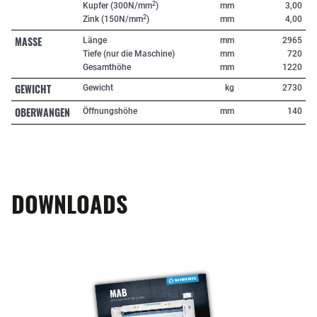
2
Kupfer (300N/mm
)
mm
3,00
2
Zink (150N/mm
)
mm
4,00
MASSE
Länge
mm
2965
Tiefe (nur die Maschine)
mm
720
Gesamthöhe
mm
1220
GEWICHT
Gewicht
kg
2730
OBERWANGEN
Öffnungshöhe
mm
140
DOWNLOADS