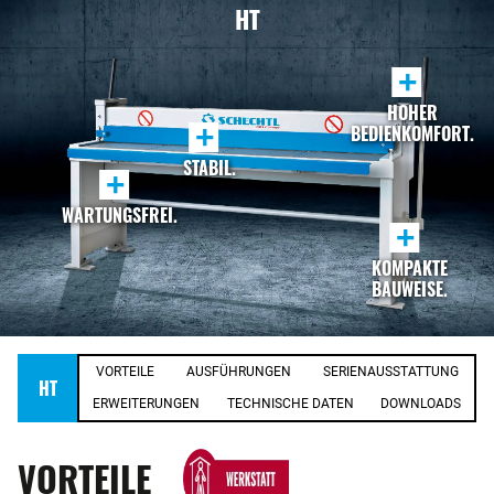
HT
+
HOHER
+
BEDIENKOMFORT.
STABIL.
+
WARTUNGSFREI.
+
KOMPAKTE
BAUWEISE.
VORTEILE
AUSFÜHRUNGEN
SERIENAUSSTATTUNG
HT
ERWEITERUNGEN
TECHNISCHE DATEN
DOWNLOADS
VORTEILE