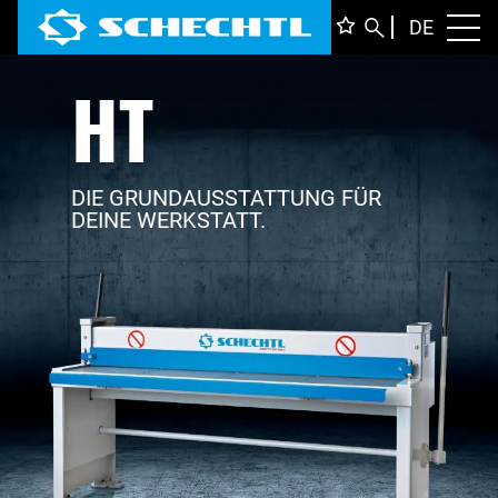
DEUTS
DE
Toggl
HT
ENGLI
ITALIA
FRANÇ
DIE GRUNDAUSSTATTUNG FÜR
DEINE WERKSTATT.