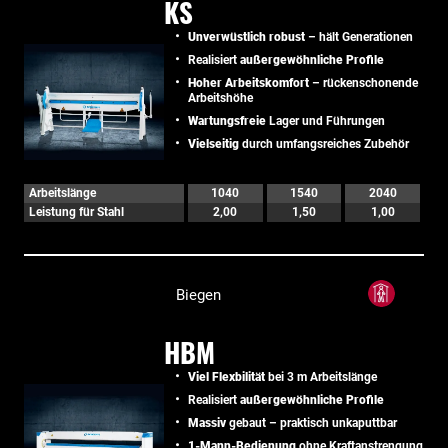
KS
Unverwüstlich robust
– hält Generationen
Realisiert
außergewöhnliche Profile
Hoher Arbeitskomfort
– rückenschonende
Arbeitshöhe
Wartungsfreie
Lager und Führungen
Vielseitig
durch umfangsreiches Zubehör
Arbeitslänge
1040
1540
2040
Leistung für Stahl
2,00
1,50
1,00
Biegen
HBM
Viel Flexbilität
bei 3 m Arbeitslänge
Realisiert
außergewöhnliche Profile
Massiv
gebaut – praktisch unkaputtbar
1-Mann-Bedienung
ohne Kraftanstrengung