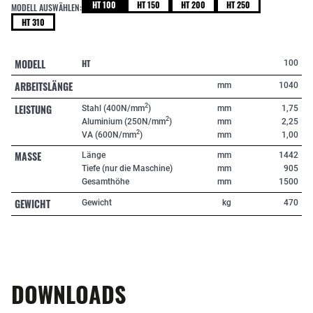
HT 100
HT 150
HT 200
HT 250
MODELL AUSWÄHLEN:
HT 310
MODELL
HT
100
ARBEITSLÄNGE
mm
1040
LEISTUNG
2
Stahl (400N/mm
)
mm
1,75
2
Aluminium (250N/mm
)
mm
2,25
2
VA (600N/mm
)
mm
1,00
MASSE
Länge
mm
1442
Tiefe (nur die Maschine)
mm
905
Gesamthöhe
mm
1500
GEWICHT
Gewicht
kg
470
DOWNLOADS