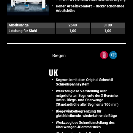
Hoher Arbeitskomfort
– rückenschonende
Arbeitshöhe
Arbeitslänge
2540
3100
Leistung für Stahl
1,00
1,00
Biegen
UK
Segmente mit dem Original Schechtl
Schnellspannsystem
Werkzeuglose Verstellung
aller
mitgelieferten Segmente der 3 Bereiche,
Unter- Biege- und Oberwange
(Standardhöhe aller Segmente 100 mm)
Biegewinkelbegrenzung
für
gleichbleibende, wiederkehrende Büge
Werkzeuglose Schnelleinstellung des
Oberwangen-Klemmdrucks