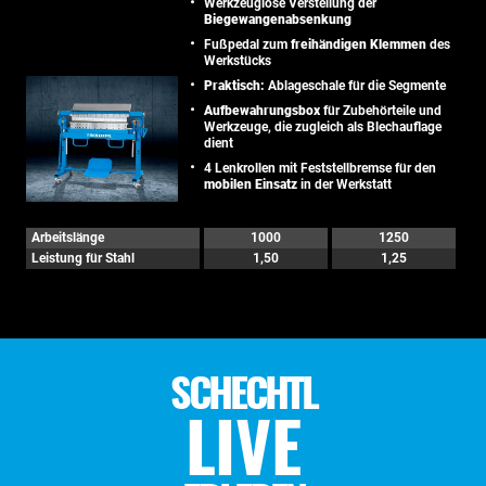
Werkzeuglose Verstellung der
Biegewangenabsenkung
Fußpedal zum
freihändigen Klemmen
des
Werkstücks
Praktisch:
Ablageschale für die Segmente
Aufbewahrungsbox
für Zubehörteile und
Werkzeuge, die zugleich als Blechauflage
dient
4 Lenkrollen mit Feststellbremse für den
mobilen Einsatz
in der Werkstatt
Arbeitslänge
1000
1250
Leistung für Stahl
1,50
1,25
SCHECHTL
LIVE