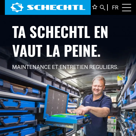
FRANÇ
FR
Toggl
TA SCHECHTL
EN
DEUTS
ENGLI
ITALIA
VAUT LA PEINE.
MAINTENANCE ET ENTRETIEN REGULIERS.