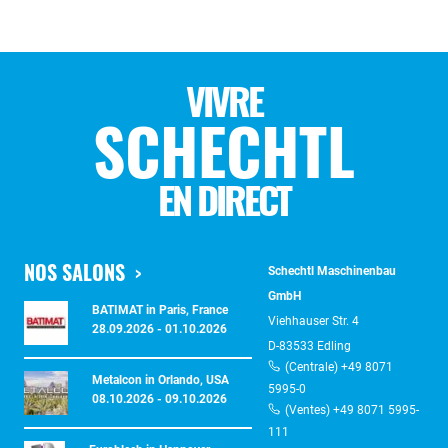
VIVRE
SCHECHTL
EN DIRECT
NOS SALONS
Schechtl Maschinenbau
GmbH
BATIMAT in Paris, France
Viehhauser Str. 4
28.09.2026 - 01.10.2026
D-83533 Edling
(Centrale) +49 8071
Metalcon in Orlando, USA
5995-0
08.10.2026 - 09.10.2026
(Ventes) +49 8071 5995-
111