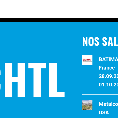
NOS SA
HTL
BATIMAT
France
28.09.2
01.10.2
Metalco
USA