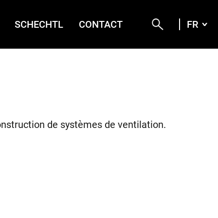
SCHECHTL
CONTACT
FR
FRA
DEU
ENG
ITA
onstruction de systèmes de ventilation.