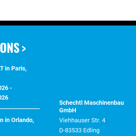
LONS
 in Paris,
026 -
026
Schechtl Maschinenbau
GmbH
n in Orlando,
Viehhauser Str. 4
D-83533 Edling