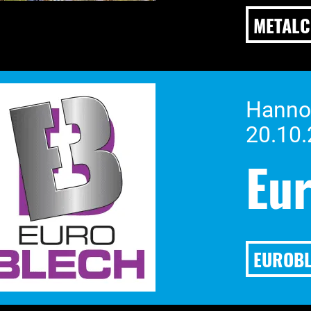
METAL
Hanno
20.10.
Eu
EUROB