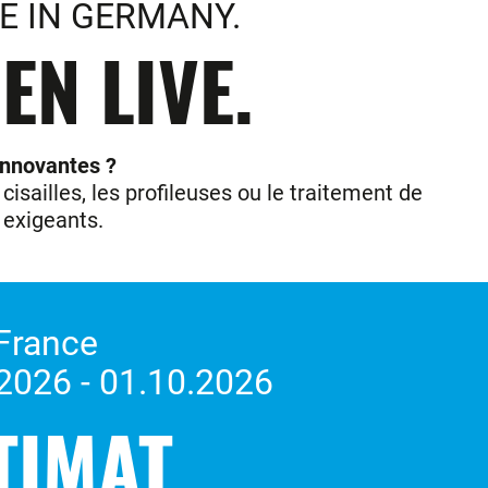
E IN GERMANY.
N LIVE.
innovantes ?
isailles, les profileuses ou le traitement de
s exigeants.
 France
2026 - 01.10.2026
TIMAT