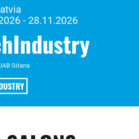
Latvia
2026 - 28.11.2026
chIndustry
 UAB Gitana
DUSTRY