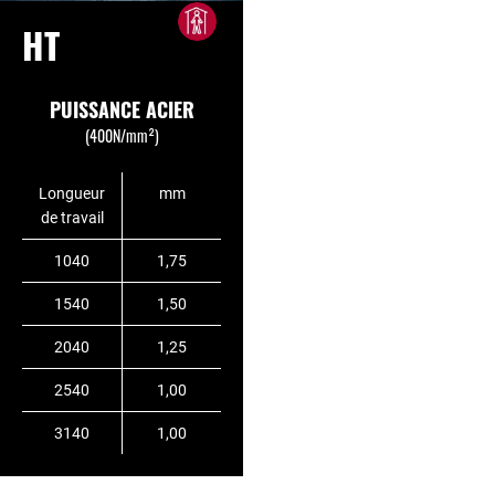
HT
PUISSANCE ACIER
(400N/mm²)
Longueur
mm
de travail
1040
1,75
1540
1,50
2040
1,25
2540
1,00
3140
1,00