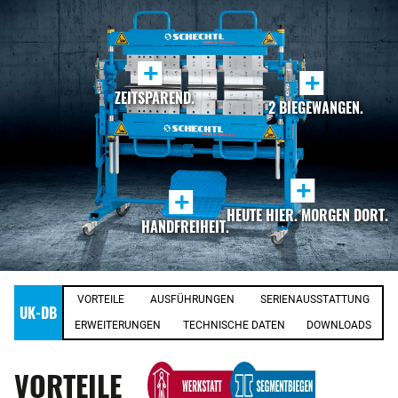
+
+
ZEITSPAREND.
2 BIEGEWANGEN.
+
+
HEUTE HIER. MORGEN DORT.
HANDFREIHEIT.
VORTEILE
AUSFÜHRUNGEN
SERIENAUSSTATTUNG
UK-DB
ERWEITERUNGEN
TECHNISCHE DATEN
DOWNLOADS
VORTEILE