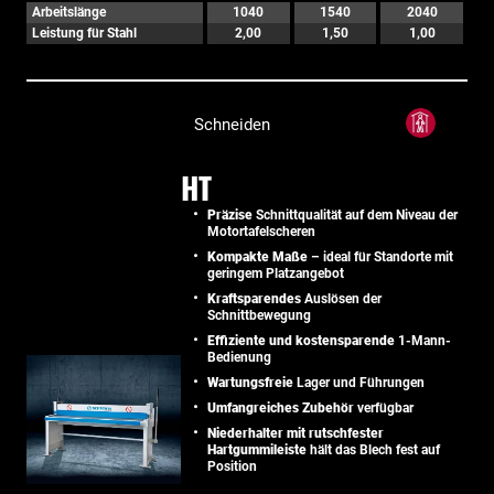
Arbeitslänge
1040
1540
2040
Leistung für Stahl
2,00
1,50
1,00
Schneiden
HT
Präzise
Schnittqualität auf dem Niveau der
Motortafelscheren
Kompakte Maße
– ideal für Standorte mit
geringem Platzangebot
Kraftsparendes
Auslösen der
Schnittbewegung
Effiziente und kostensparende
1-Mann-
Bedienung
Wartungsfreie
Lager und Führungen
Umfangreiches Zubehör
verfügbar
Niederhalter mit rutschfester
Hartgummileiste
hält das Blech fest auf
Position