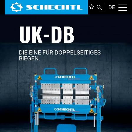
DEUTS
DE
Toggl
UK-DB
ENGLI
ITALIA
FRANÇ
DIE EINE FÜR DOPPELSEITIGES
BIEGEN.