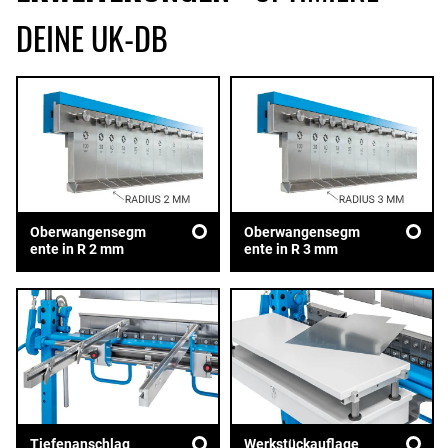
DEINE UK-DB
Oberwangensegm
Oberwangensegm
ente in R 2 mm
ente in R 3 mm
Tiefenanschlag
Werkstückauflage