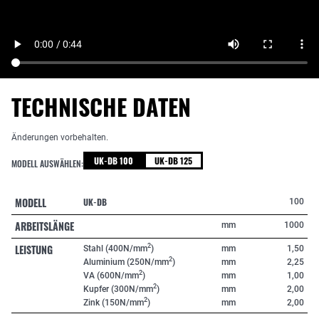
TECHNISCHE DATEN
Änderungen vorbehalten.
UK-DB 100
UK-DB 125
MODELL AUSWÄHLEN:
MODELL
UK-DB
100
ARBEITSLÄNGE
mm
1000
LEISTUNG
2
Stahl (400N/mm
)
mm
1,50
2
Aluminium (250N/mm
)
mm
2,25
2
VA (600N/mm
)
mm
1,00
2
Kupfer (300N/mm
)
mm
2,00
2
Zink (150N/mm
)
mm
2,00