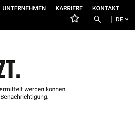
UNTERNEHMEN
KARRIERE
KONTAKT
DE
DEU
ENG
ITA
FRA
ZT.
übermittelt werden können.
 Benachrichtigung.