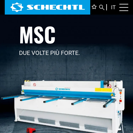
ITALIA
IT
Toggl
MSC
DEUTS
ENGLI
FRANÇ
DUE VOLTE PIÙ FORTE.