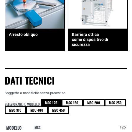
Arresto obliquo
Barriera ottica
come dispositivo di
sicurezza
DATI TECNICI
Soggetto a modifiche senza preavviso
MSC 125
MSC 150
MSC 200
MSC 250
SELEZIONARE IL MODELLO:
MSC 310
MSC 400
MSC 450
MODELLO
MSC
125