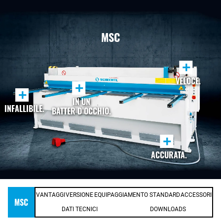
MSC
+
VELOCE.
+
+
IN UN
INFALLIBILE.
BATTER D’OCCHIO.
+
ACCURATA.
VANTAGGI
VERSIONE
EQUIPAGGIAMENTO STANDARD
ACCESSORI
MSC
DATI TECNICI
DOWNLOADS