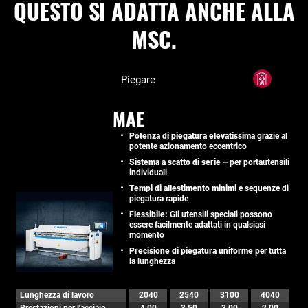
QUESTO SI ADATTA ANCHE ALLA
MSC.
Piegare
MAE
Potenza di piegatura elevatissima
grazie al
potente azionamento eccentrico
Sistema a scatto di serie –
per portautensili
individuali
Tempi di allestimento minimi
e sequenze di
piegatura rapide
Flessibile:
Gli utensili speciali possono
essere facilmente adattati in qualsiasi
momento
Precisione di piegatura uniforme
per tutta
la lunghezza
Lunghezza di lavoro
2040
2540
3100
4040
Prestazioni per l'acciaio
4,00
3,50
3,00
2,00