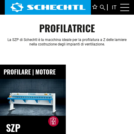
ITALIA
IT
Toggl
DEUTS
PROFILATRICE
ENGLI
FRANÇ
La SZP di Schechtl è la macchina ideale per la profilatura a Z delle lamiere
nella costruzione degli impianti di ventilazione.
PROFILARE | MOTORE
SZP