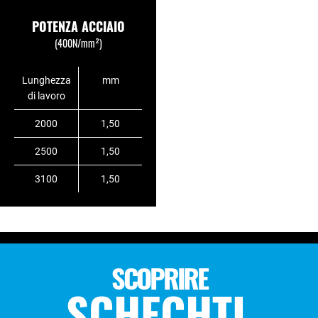
POTENZA ACCIAIO
(400N/mm²)
Lunghezza
mm
di lavoro
2000
1,50
2500
1,50
3100
1,50
SCOPRIRE
SCHECHTL