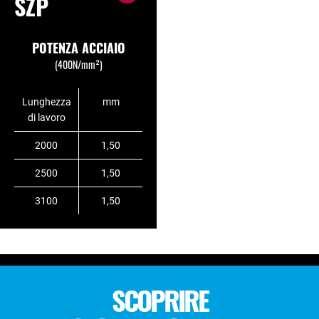
SZP
POTENZA ACCIAIO
(400N/mm²)
Lunghezza
mm
di lavoro
2000
1,50
2500
1,50
3100
1,50
SCOPRIRE