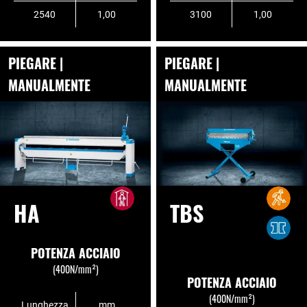
2540
1,00
3100
1,00
PIEGARE |
PIEGARE |
MANUALMENTE
MANUALMENTE
HA
TBS
POTENZA ACCIAIO
(400N/mm²)
POTENZA ACCIAIO
(400N/mm²)
Lunghezza
mm