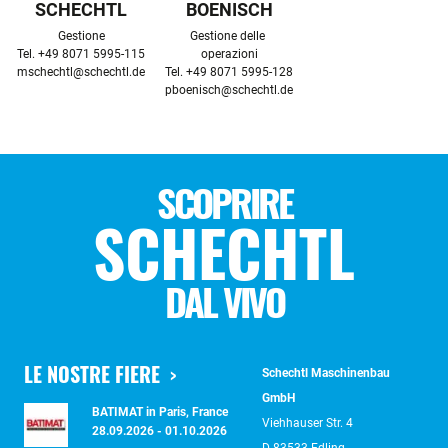
SCHECHTL
BOENISCH
Gestione

Gestione delle 
operazioni

mschechtl@schechtl.de
pboenisch@schechtl.de
SCOPRIRE
SCHECHTL
DAL VIVO
LE NOSTRE FIERE
Schechtl Maschinenbau
GmbH
BATIMAT in Paris, France
Viehhauser Str. 4
28.09.2026 - 01.10.2026