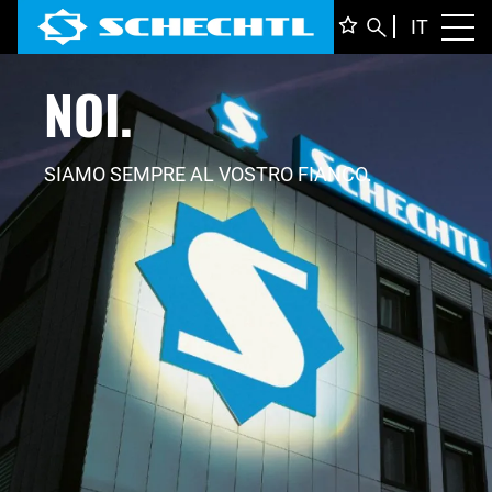
ITALIA
IT
Toggl
NOI.
DEUTS
ENGLI
FRANÇ
SIAMO SEMPRE AL VOSTRO FIANCO.