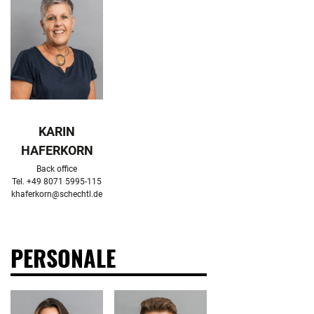
KARIN
HAFERKORN
Back office

khaferkorn@schechtl.de
PERSONALE