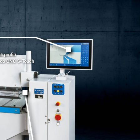
 profili
ando CNC S-Touch