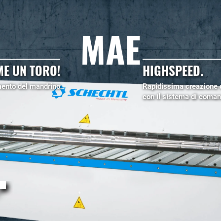
MAE
ME UN TORO!
HIGHSPEED.
ento del mandrino
Rapidissima creazione di
con il sistema di com