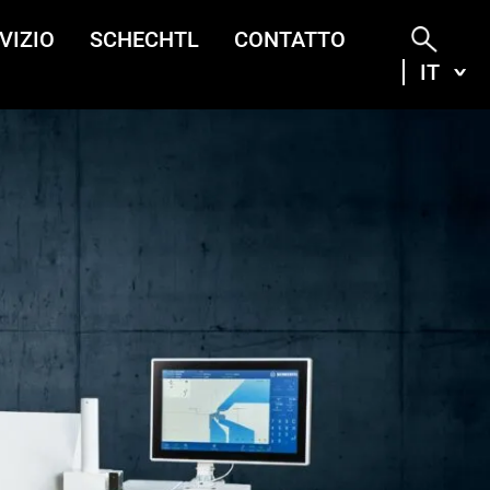
VIZIO
SCHECHTL
CONTATTO
IT
ITA
DEU
ENG
FRA