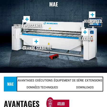
MAE
+
+
HIGHSPEED.
ULTRA PUISSANTE.
+
FLEXIBLE.
+
GRANDE STABILITÉ.
AVANTAGES
EXÉCUTIONS
ÉQUIPEMENT DE SÉRIE
EXTENSIONS
MAE
DONNÉES TECHNIQUES
DOWNLOADS
AVANTAGES