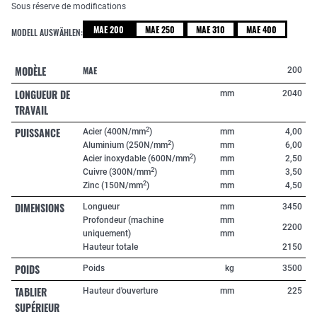
Sous réserve de modifications
MAE 200
MAE 250
MAE 310
MAE 400
MODELL AUSWÄHLEN:
MODÈLE
MAE
200
LONGUEUR DE
mm
2040
TRAVAIL
PUISSANCE
2
Acier (400N/mm
)
mm
4,00
2
Aluminium (250N/mm
)
mm
6,00
2
Acier inoxydable (600N/mm
)
mm
2,50
2
Cuivre (300N/mm
)
mm
3,50
2
Zinc (150N/mm
)
mm
4,50
DIMENSIONS
Longueur
mm
3450
Profondeur (machine
mm
2200
uniquement)
mm
Hauteur totale
2150
POIDS
Poids
kg
3500
TABLIER
Hauteur d'ouverture
mm
225
SUPÉRIEUR