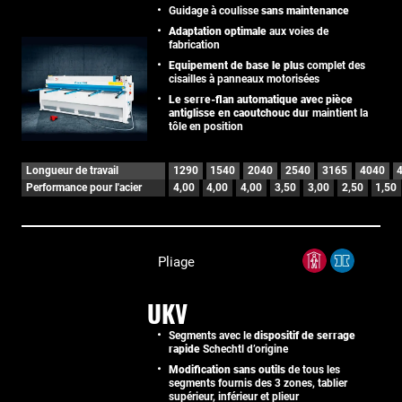
Guidage à coulisse
sans maintenance
Adaptation optimale
aux voies de
fabrication
Equipement de base le plus
complet des
cisailles à panneaux motorisées
Le serre-flan automatique avec pièce
antiglisse en caoutchouc dur
maintient la
tôle en position
Longueur de travail
1290
1540
2040
2540
3165
4040
Performance pour l'acier
4,00
4,00
4,00
3,50
3,00
2,50
1,50
Pliage
UKV
Segments avec le
dispositif de serrage
rapide
Schechtl d’origine
Modification sans outils
de tous les
segments fournis des 3 zones, tablier
supérieur, inférieur et plieur