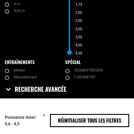
4 m
1,75
4,50 m
2,00
2,50
3,00
3,50
4,00
4,50
ENTRAÎNEMENTS
SPÉCIAL
Moteur
SEGMENTBIEGEN
Manuellement
F-GEOMETRY
RECHERCHE AVANCÉE
Puissance Acier:
RÉINITIALISER TOUS LES FILTRES
0,6 - 4,5