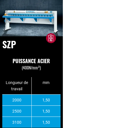
SZP
PUISSANCE ACIER
(400N/mm²)
Longueur de
mm
travail
2000
1,50
2500
1,50
3100
1,50