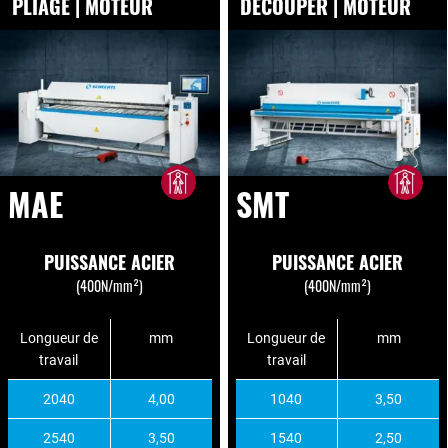
PLIAGE | MOTEUR
DÉCOUPER | MOTEUR
MAE
SMT
PUISSANCE ACIER
PUISSANCE ACIER
(400N/mm²)
(400N/mm²)
Longueur de
mm
Longueur de
mm
travail
travail
2040
4,00
1040
3,50
2540
3,50
1540
2,50