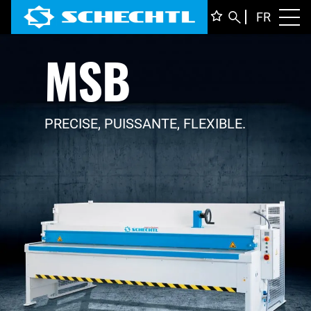
FRANÇ
FR
Toggl
MSB
DEUTS
ENGLI
ITALIA
PRECISE, PUISSANTE, FLEXIBLE.