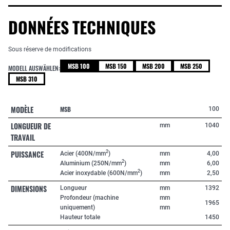
DONNÉES TECHNIQUES
Sous réserve de modifications
MSB 100
MSB 150
MSB 200
MSB 250
MODELL AUSWÄHLEN:
MSB 310
MODÈLE
MSB
100
LONGUEUR DE
mm
1040
TRAVAIL
PUISSANCE
2
Acier (400N/mm
)
mm
4,00
2
Aluminium (250N/mm
)
mm
6,00
2
Acier inoxydable (600N/mm
)
mm
2,50
DIMENSIONS
Longueur
mm
1392
Profondeur (machine
mm
1965
uniquement)
mm
Hauteur totale
1450