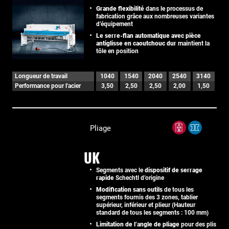
Grande flexibilité
dans le processus de
fabrication grâce aux nombreuses variantes
d’équipement
Le serre-flan automatique avec pièce
antiglisse en caoutchouc dur
maintient la
tôle en position
Longueur de travail
1040
1540
2040
2540
3140
Performance pour l'acier
3,50
2,50
2,50
2,00
1,50
Pliage
UK
Segments avec le
dispositif de serrage
rapide
Schechtl d’origine
Modification sans outils
de tous les
segments fournis des 3 zones, tablier
supérieur, inférieur et plieur (Hauteur
standard de tous les segments : 100 mm)
Limitation de l’angle de pliage
pour des plis