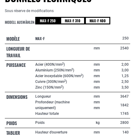
Sous réserve de modifications
MAX-F 250
MAX-F 310
MAX-F 400
MODELL AUSWÄHLEN:
MODÈLE
MAX-F
250
LONGUEUR DE
mm
2540
TRAVAIL
PUISSANCE
2
Acier (400N/mm
)
mm
2,00
2
Aluminium (250N/mm
)
mm
3,00
2
Acier inoxydable (600N/mm
)
mm
1,25
2
Cuivre (300N/mm
)
mm
2,50
2
Zinc (150N/mm
)
mm
3,50
DIMENSIONS
Longueur
mm
3647
Profondeur (machine
mm
1842
uniquement)
mm
Hauteur totale
1745
POIDS
Poids
kg
2800
TABLIER
Hauteur d'ouverture
mm
140