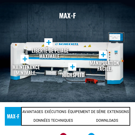
MAX-F
+
LIBERTÉ DE PLIAGE
+
MAXIMALE.
+
MANIPULATION
+
MAINTENANCE
FACILE.
MINIMALE.
HIGHSPEED.
AVANTAGES
EXÉCUTIONS
ÉQUIPEMENT DE SÉRIE
EXTENSIONS
MAX-F
DONNÉES TECHNIQUES
DOWNLOADS