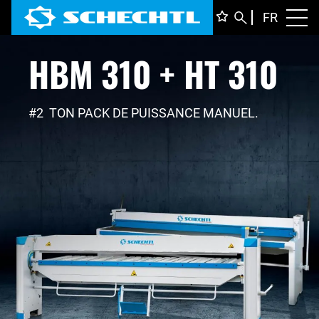
FRANÇ
FR
Toggl
HBM 310 + HT 310
DEUTS
ENGLI
ITALIA
#2 TON PACK DE PUISSANCE MANUEL.