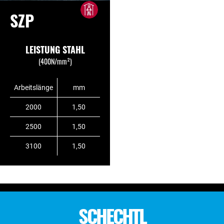
SZP
LEISTUNG STAHL
(400N/mm²)
Arbeitslänge
mm
2000
1,50
2500
1,50
3100
1,50
SCHECHTL