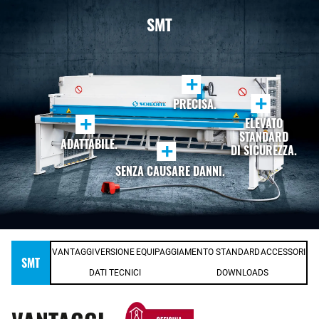
SMT
+
+
PRECISA.
+
ELEVATO
STANDARD
ADATTABILE.
+
DI SICUREZZA.
SENZA CAUSARE DANNI.
VANTAGGI
VERSIONE
EQUIPAGGIAMENTO STANDARD
ACCESSORI
SMT
DATI TECNICI
DOWNLOADS