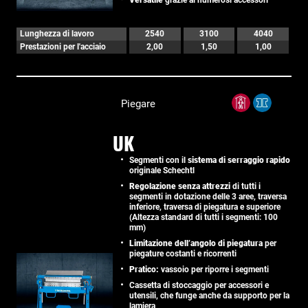
Versatile
grazie ai numerosi accessori
Lunghezza di lavoro
2540
3100
4040
Prestazioni per l'acciaio
2,00
1,50
1,00
Piegare
UK
Segmenti con il
sistema di serraggio rapido
originale Schechtl
Regolazione senza attrezzi
di tutti i
segmenti in dotazione delle 3 aree, traversa
inferiore, traversa di piegatura e superiore
(Altezza standard di tutti i segmenti: 100
mm)
Limitazione dell’angolo di piegatura
per
piegature costanti e ricorrenti
Pratico:
vassoio per riporre i segmenti
Cassetta di stoccaggio per accessori e
utensili, che funge anche da supporto per la
lamiera