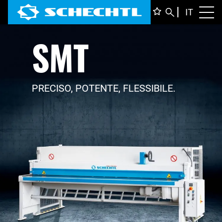
ITALIA
IT
Toggl
SMT
DEUTS
ENGLI
FRANÇ
PRECISO, POTENTE, FLESSIBILE.