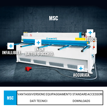
MSC
+
VELOCE.
+
+
IN UN
INFALLIBILE.
BATTER D’OCCHIO.
+
ACCURATA.
VANTAGGI
VERSIONE
EQUIPAGGIAMENTO STANDARD
ACCESSORI
MSC
DATI TECNICI
DOWNLOADS