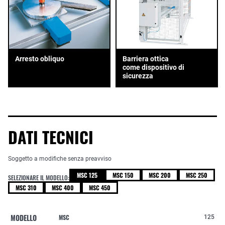
Arresto obliquo
Barriera ottica
come dispositivo di
sicurezza
DATI TECNICI
Soggetto a modifiche senza preavviso
MSC 125
MSC 150
MSC 200
MSC 250
SELEZIONARE IL MODELLO:
MSC 310
MSC 400
MSC 450
MODELLO
MSC
125