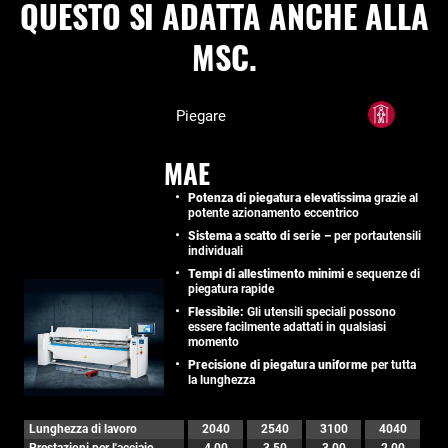
QUESTO SI ADATTA ANCHE ALLA
MSC.
Piegare
MAE
Potenza di piegatura elevatissima
grazie al
potente azionamento eccentrico
Sistema a scatto di serie –
per portautensili
individuali
Tempi di allestimento minimi
e sequenze di
piegatura rapide
Flessibile:
Gli utensili speciali possono
essere facilmente adattati in qualsiasi
momento
Precisione di piegatura uniforme
per tutta
la lunghezza
Lunghezza di lavoro
2040
2540
3100
4040
Prestazioni per l'acciaio
4,00
3,50
3,00
2,00