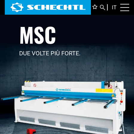
ITALIA
IT
Toggl
MSC
DEUTS
ENGLI
FRANÇ
DUE VOLTE PIÙ FORTE.