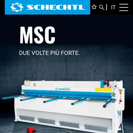
ITALIA
IT
Toggl
MSC
DEUTS
ENGLI
FRANÇ
DUE VOLTE PIÙ FORTE.