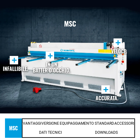
MSC
+
VELOCE.
+
+
IN UN
INFALLIBILE.
BATTER D’OCCHIO.
+
ACCURATA.
VANTAGGI
VERSIONE
EQUIPAGGIAMENTO STANDARD
ACCESSORI
MSC
DATI TECNICI
DOWNLOADS