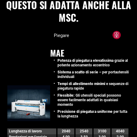
QUESTO SI ADATTA ANCHE ALLA
MSC.
Piegare
MAE
Potenza di piegatura elevatissima
grazie al
potente azionamento eccentrico
Sistema a scatto di serie –
per portautensili
individuali
Tempi di allestimento minimi
e sequenze di
piegatura rapide
Flessibile:
Gli utensili speciali possono
essere facilmente adattati in qualsiasi
momento
Precisione di piegatura uniforme
per tutta
la lunghezza
Lunghezza di lavoro
2040
2540
3100
4040
Prestazioni per l'acciaio
4,00
3,50
3,00
2,00