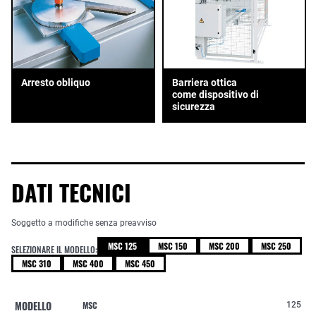
Arresto obliquo
Barriera ottica
come dispositivo di
sicurezza
DATI TECNICI
Soggetto a modifiche senza preavviso
MSC 125
MSC 150
MSC 200
MSC 250
SELEZIONARE IL MODELLO:
MSC 310
MSC 400
MSC 450
MODELLO
MSC
125