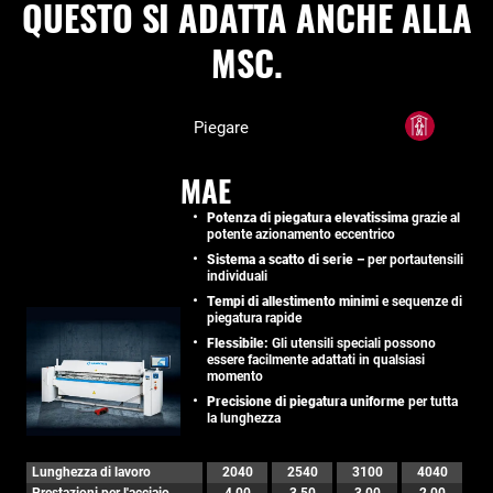
QUESTO SI ADATTA ANCHE ALLA
MSC.
Piegare
MAE
Potenza di piegatura elevatissima
grazie al
potente azionamento eccentrico
Sistema a scatto di serie –
per portautensili
individuali
Tempi di allestimento minimi
e sequenze di
piegatura rapide
Flessibile:
Gli utensili speciali possono
essere facilmente adattati in qualsiasi
momento
Precisione di piegatura uniforme
per tutta
la lunghezza
Lunghezza di lavoro
2040
2540
3100
4040
Prestazioni per l'acciaio
4,00
3,50
3,00
2,00