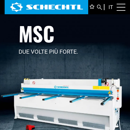
ITALIA
IT
Toggl
MSC
DEUTS
ENGLI
FRANÇ
DUE VOLTE PIÙ FORTE.