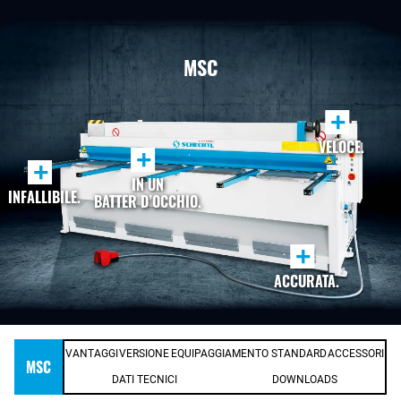
MSC
+
VELOCE.
+
+
IN UN
INFALLIBILE.
BATTER D’OCCHIO.
+
ACCURATA.
VANTAGGI
VERSIONE
EQUIPAGGIAMENTO STANDARD
ACCESSORI
MSC
DATI TECNICI
DOWNLOADS