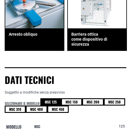
Arresto obliquo
Barriera ottica
come dispositivo di
sicurezza
DATI TECNICI
Soggetto a modifiche senza preavviso
MSC 125
MSC 150
MSC 200
MSC 250
SELEZIONARE IL MODELLO:
MSC 310
MSC 400
MSC 450
MODELLO
MSC
125