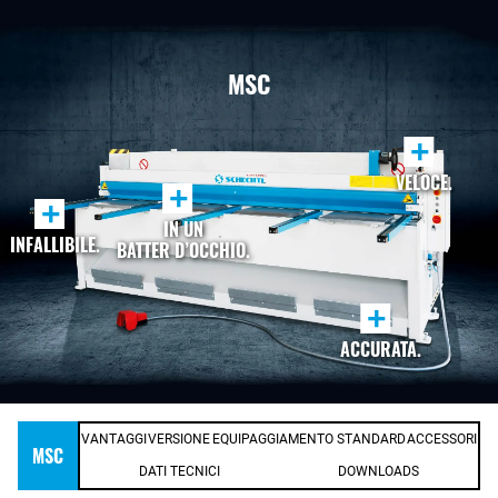
MSC
+
VELOCE.
+
+
IN UN
INFALLIBILE.
BATTER D’OCCHIO.
+
ACCURATA.
VANTAGGI
VERSIONE
EQUIPAGGIAMENTO STANDARD
ACCESSORI
MSC
DATI TECNICI
DOWNLOADS