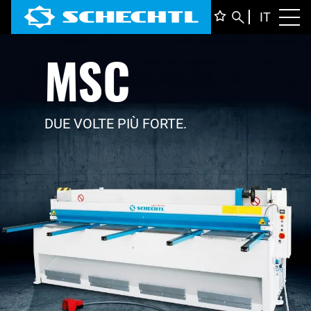
ITALIA
IT
Toggl
MSC
DEUTS
ENGLI
FRANÇ
DUE VOLTE PIÙ FORTE.