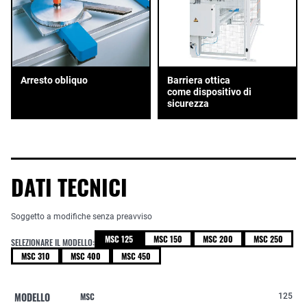
Arresto obliquo
Barriera ottica
come dispositivo di
sicurezza
DATI TECNICI
Soggetto a modifiche senza preavviso
MSC 125
MSC 150
MSC 200
MSC 250
SELEZIONARE IL MODELLO:
MSC 310
MSC 400
MSC 450
MODELLO
MSC
125