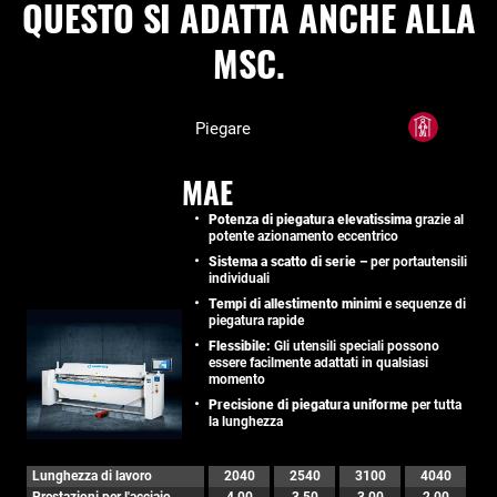
QUESTO SI ADATTA ANCHE ALLA
MSC.
Piegare
MAE
Potenza di piegatura elevatissima
grazie al
potente azionamento eccentrico
Sistema a scatto di serie –
per portautensili
individuali
Tempi di allestimento minimi
e sequenze di
piegatura rapide
Flessibile:
Gli utensili speciali possono
essere facilmente adattati in qualsiasi
momento
Precisione di piegatura uniforme
per tutta
la lunghezza
Lunghezza di lavoro
2040
2540
3100
4040
Prestazioni per l'acciaio
4,00
3,50
3,00
2,00