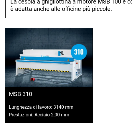
La cesoia a ghigliottina a motore MSB 100 è c
è adatta anche alle officine più piccole.
MSB 310
Lunghezza di lavoro: 3140 mm
Prestazioni: Acciaio 2,00 mm