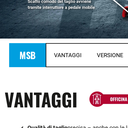
Scatto comodo del taglio avviene
tramite interruttore a pedale mobile
MSB
VANTAGGI
VERSIONE
VANTAGGI
Qualità di taglio
precisa – anche con le 