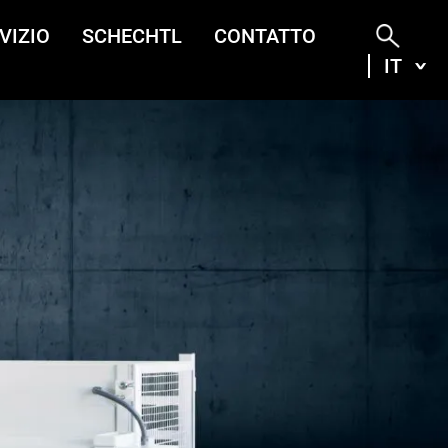
VIZIO
SCHECHTL
CONTATTO
IT
ITA
DEU
ENG
FRA