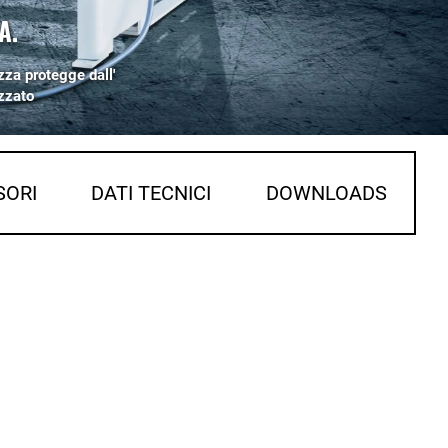
A.
zza protegge dall'
zzato
SORI
DATI TECNICI
DOWNLOADS