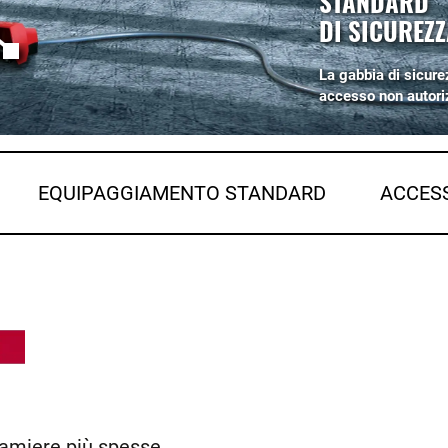
STANDARD
DI SICUREZZ
La gabbia di sicure
accesso non autori
EQUIPAGGIAMENTO STANDARD
ACCES
lamiere più spesse