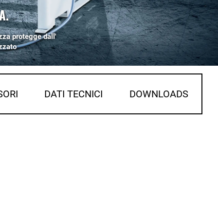
A.
zza protegge dall'
zzato
SORI
DATI TECNICI
DOWNLOADS