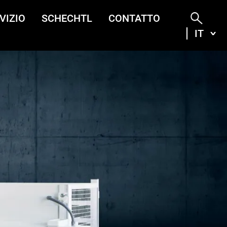
VIZIO
SCHECHTL
CONTATTO
IT
ITA
DEU
ENG
FRA