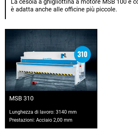
La cesoia a ghigliottina a motore MSB 100 è c
è adatta anche alle officine più piccole.
MSB 310
Lunghezza di lavoro: 3140 mm
Prestazioni: Acciaio 2,00 mm