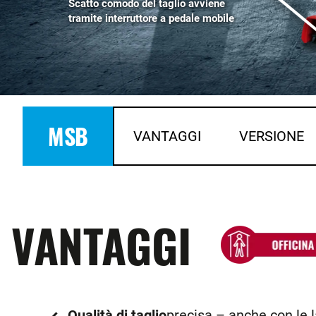
Scatto comodo del taglio avviene
tramite interruttore a pedale mobile
MSB
VANTAGGI
VERSIONE
VANTAGGI
Qualità di taglio
precisa – anche con le 