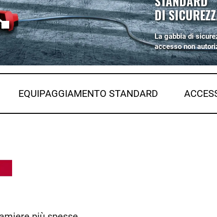
STANDARD
DI SICUREZZ
La gabbia di sicure
accesso non autori
EQUIPAGGIAMENTO STANDARD
ACCES
lamiere più spesse