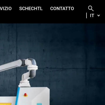
VIZIO
SCHECHTL
CONTATTO
IT
ITA
DEU
ENG
FRA