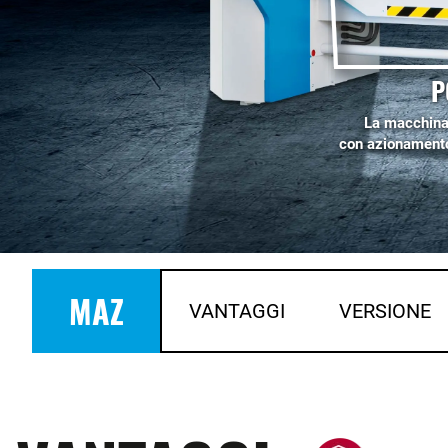
P
La macchina
con azionamento
MAZ
VANTAGGI
VERSIONE