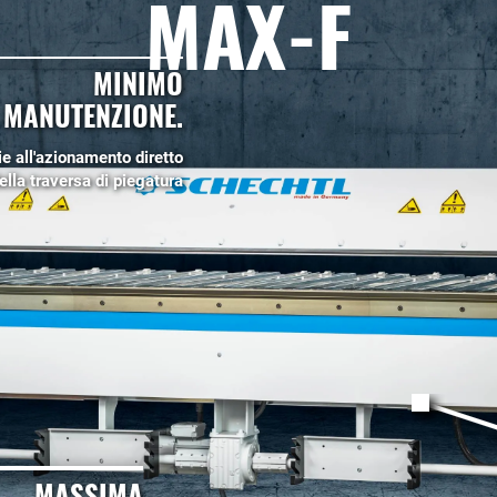
MAX-F
MINIMO
 MANUTENZIONE.
ie all'azionamento diretto
ella traversa di piegatura
MASSIMA