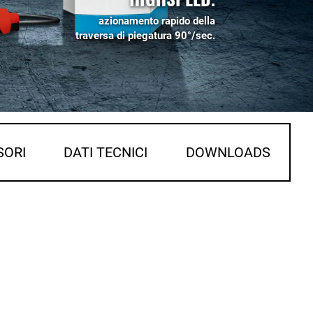
azionamento rapido della
traversa di piegatura 90°/sec.
SORI
DATI TECNICI
DOWNLOADS