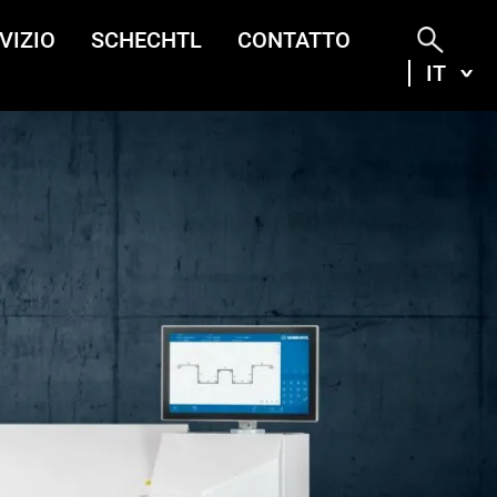
VIZIO
SCHECHTL
CONTATTO
IT
ITA
DEU
ENG
FRA