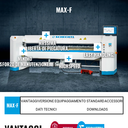
MAX-F
+
MASSIMA
+
LIBERTÀ DI PIEGATURA.
+
EASY HANDLING.
+
MINIMO
SFORZO DI MANUTENZIONE.
HIGHSPEED.
VANTAGGI
VERSIONE
EQUIPAGGIAMENTO STANDARD
ACCESSORI
MAX-F
DATI TECNICI
DOWNLOADS