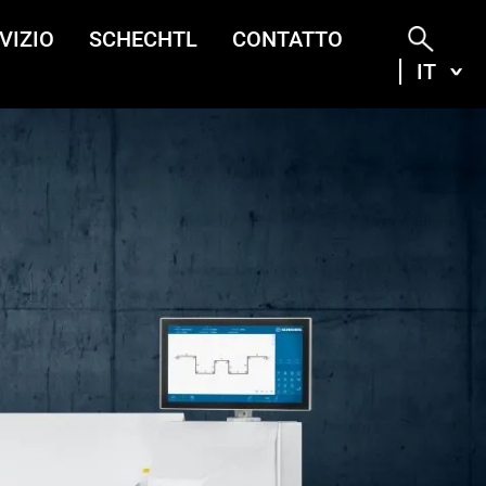
VIZIO
SCHECHTL
CONTATTO
IT
ITA
DEU
ENG
FRA