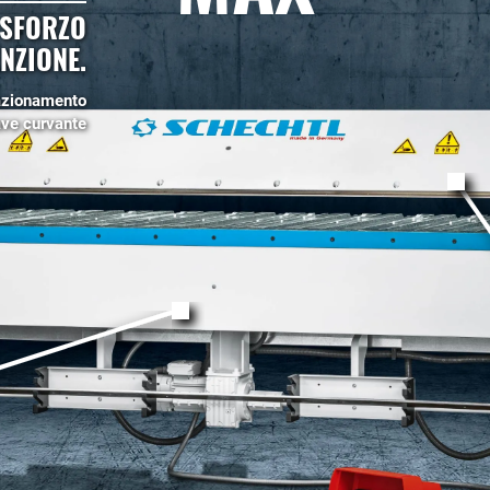
 SFORZO
NZIONE.
'azionamento
rave curvante