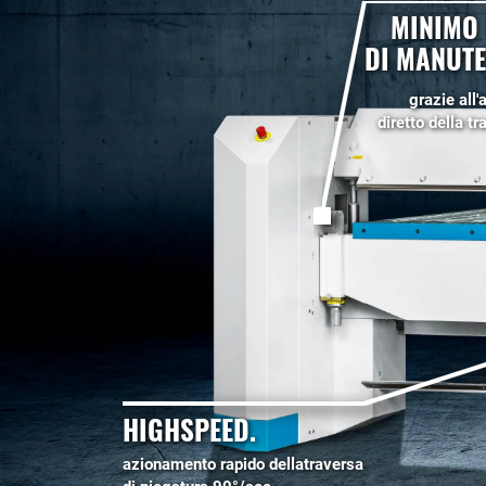
MINIMO
DI MANUTE
grazie all
diretto della t
HIGHSPEED.
azionamento rapido dellatraversa