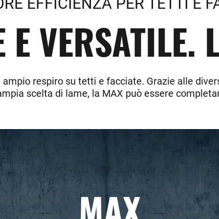
RE EFFICIENZA PER TETTI E F
 E VERSATILE. 
 ampio respiro su tetti e facciate. Grazie alle dive
l'ampia scelta di lame, la MAX può essere completam
MAX