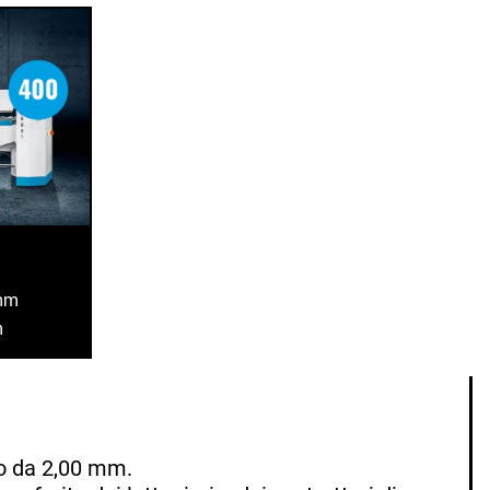
 mm
m
io da 2,00 mm.